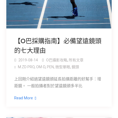
【O巴採購指南】必備望遠鏡頭
的七大理由
2019-08-14
O巴攝影攻略
,
所有文章
M.ZD PRO
,
OM-D
,
PEN
,
微型單眼
,
鏡頭
上回剛介紹過望遠鏡頭延長拍攝距離的好幫手：增
距鏡。 一般拍攝者對於望遠鏡頭多半比
Read More