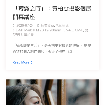
「薄霧之時」：黃柏雯攝影個展
開幕講座
2020-07-24
所有文章
,
活動快訊
E-M1 Mark III
,
M.ZD 12-200mm F3.5-6.3
,
OM-D
,
微
型單眼
,
黃柏雯
「攝影即是生活」，是黃柏雯對攝影的註解。 柏雯
首次的個人創作個展，蒐集了他在山野
Read More