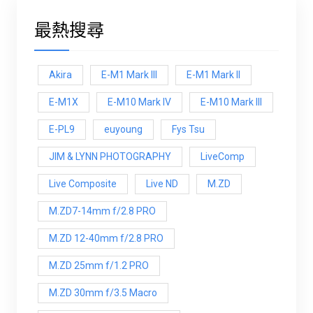
最熱搜尋
Akira
E-M1 Mark III
E-M1 Mark ll
E-M1X
E-M10 Mark IV
E-M10 Mark lll
E-PL9
euyoung
Fys Tsu
JIM & LYNN PHOTOGRAPHY
LiveComp
Live Composite
Live ND
M.ZD
M.ZD7-14mm f/2.8 PRO
M.ZD 12-40mm f/2.8 PRO
M.ZD 25mm f/1.2 PRO
M.ZD 30mm f/3.5 Macro