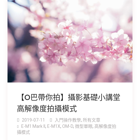
【O巴帶你拍】攝影基礎小講堂
高解像度拍攝模式
2019-07-11
入門操作教學
,
所有文章
E-M1 Mark ll
,
E-M1X
,
OM-D
,
微型單眼
,
高解像度拍
攝模式