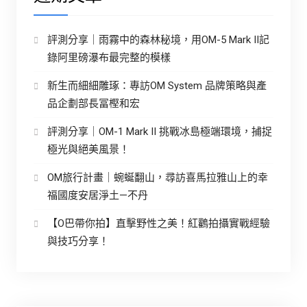
評測分享｜雨霧中的森林秘境，用OM-5 Mark II記
錄阿里磅瀑布最完整的模樣
新生而細細雕琢：專訪OM System 品牌策略與產
品企劃部長冨樫和宏
評測分享｜OM-1 Mark II 挑戰冰島極端環境，捕捉
極光與絕美風景！
OM旅行計畫｜蜿蜒翻山，尋訪喜馬拉雅山上的幸
福國度安居淨土—不丹
【O巴帶你拍】直擊野性之美！紅鸛拍攝實戰經驗
與技巧分享！