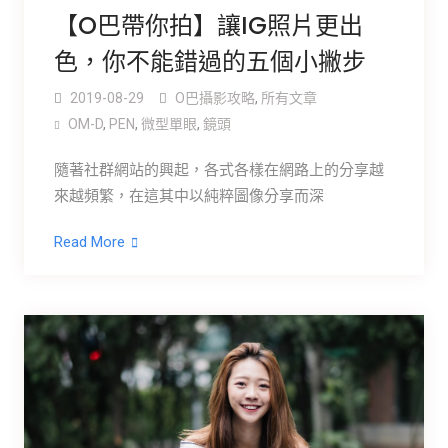
【O巴帶你拍】讓IG照片更出
色，你不能錯過的五個小撇步
2019-08-29
O巴攝影攻略
,
所有文章
OM-D
,
PEN
,
微型單眼
,
鏡頭
隨著社群網站的興起，各式各樣在網路上的分享越
來越頻繁，在這其中以純粹圖像分享而深
Read More