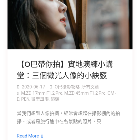
【O巴帶你拍】實地演練小講
堂：三個微光人像的小訣竅
2020-06-17
O巴攝影攻略
,
所有文章
M.ZD 17mm F1.2 Pro
,
M.ZD 45mm F1.2 Pro
,
OM-
D
,
PEN
,
微型單眼
,
鏡頭
當我們想到人像拍攝，經常會想起在攝影棚內的拍
攝、或者是旅行途中在各景點的照片，只
Read More