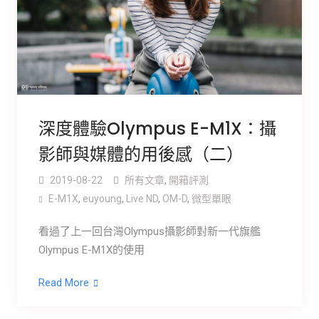
深度體驗Olympus E-M1X：攝
影師與媒體的用後感（二）
2019-08-22
所有文章
,
開箱評測
E-M1X
,
euyoung
,
Live ND
,
OM-D
,
微型單眼
看過了上一回台灣Olympus攝影師對新一代旗艦
Olympus E-M1X的使用
Read More