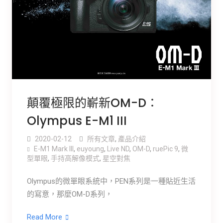
顛覆極限的嶄新OM-D：
Olympus E-M1 III
2020-02-12
所有文章
,
產品介紹
E-M1 Mark III
,
euyoung
,
Live ND
,
OM-D
,
ruePic 9
,
微
型單眼
,
手持高解像模式
,
星空對焦
Olympus的微單眼系統中，PEN系列是一種貼近生活
的寫意，那麼OM-D系列，
Read More