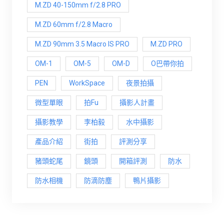
M.ZD 40-150mm f/2.8 PRO
M.ZD 60mm f/2.8 Macro
M.ZD 90mm 3.5 Macro IS PRO
M.ZD PRO
OM-1
OM-5
OM-D
O巴帶你拍
PEN
WorkSpace
夜景拍攝
微型單眼
拍Fu
攝影人計畫
攝影教學
李柏毅
水中攝影
產品介紹
街拍
評測分享
豬頭蛇尾
鏡頭
開箱評測
防水
防水相機
防滴防塵
鴨片攝影