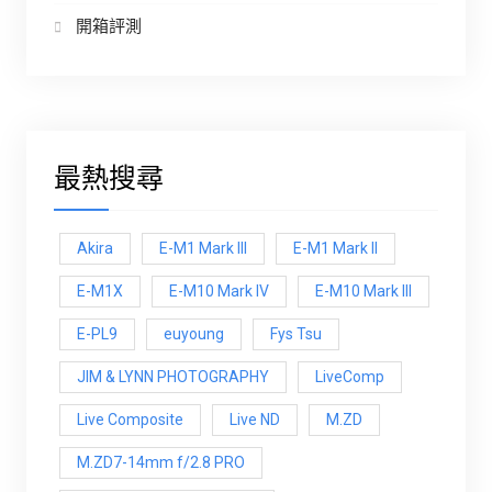
開箱評測
最熱搜尋
Akira
E-M1 Mark III
E-M1 Mark ll
E-M1X
E-M10 Mark IV
E-M10 Mark lll
E-PL9
euyoung
Fys Tsu
JIM & LYNN PHOTOGRAPHY
LiveComp
Live Composite
Live ND
M.ZD
M.ZD7-14mm f/2.8 PRO