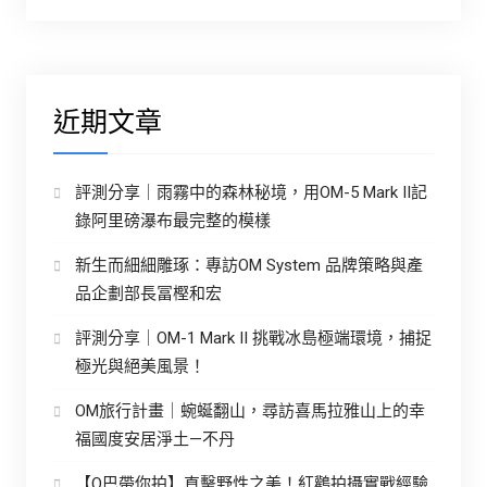
近期文章
評測分享｜雨霧中的森林秘境，用OM-5 Mark II記
錄阿里磅瀑布最完整的模樣
新生而細細雕琢：專訪OM System 品牌策略與產
品企劃部長冨樫和宏
評測分享｜OM-1 Mark II 挑戰冰島極端環境，捕捉
極光與絕美風景！
OM旅行計畫｜蜿蜒翻山，尋訪喜馬拉雅山上的幸
福國度安居淨土—不丹
【O巴帶你拍】直擊野性之美！紅鸛拍攝實戰經驗