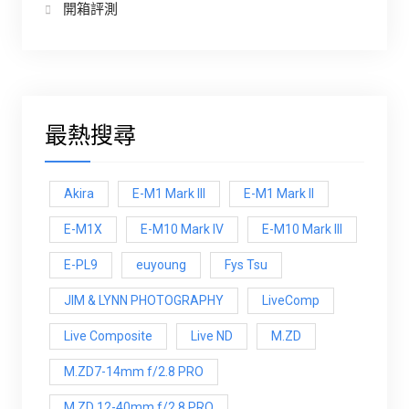
開箱評測
最熱搜尋
Akira
E-M1 Mark III
E-M1 Mark ll
E-M1X
E-M10 Mark IV
E-M10 Mark lll
E-PL9
euyoung
Fys Tsu
JIM & LYNN PHOTOGRAPHY
LiveComp
Live Composite
Live ND
M.ZD
M.ZD7-14mm f/2.8 PRO
M.ZD 12-40mm f/2.8 PRO