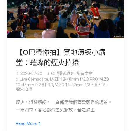
【O巴帶你拍】實地演練小講
堂：璀璨的煙火拍攝
2020-07-30
O巴攝影攻略
,
所有文章
Live Composite
,
M.ZD 12-40mm f/2.8 PRO
,
M.ZD
12-45mm f/2.8 PRO
,
M.ZD 14-42mm f/3.5-5.6EZ
,
煙火拍攝
煙火，燦爛繽紛，一直都是我們喜歡觀賞的場景。
一年四季，各地都有煙火施放，若是遇上
Read More