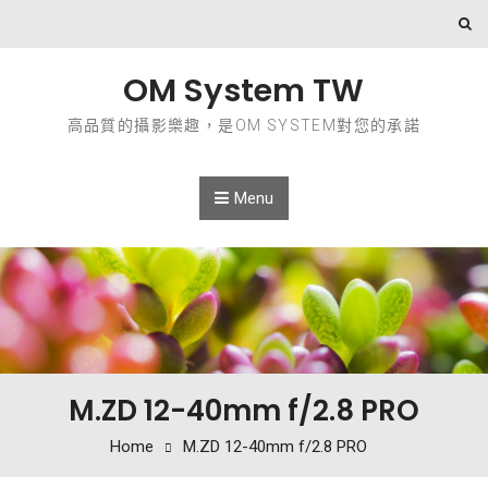
Skip to content
OM System TW
高品質的攝影樂趣，是OM SYSTEM對您的承諾
Menu
M.ZD 12-40mm f/2.8 PRO
Home
M.ZD 12-40mm f/2.8 PRO