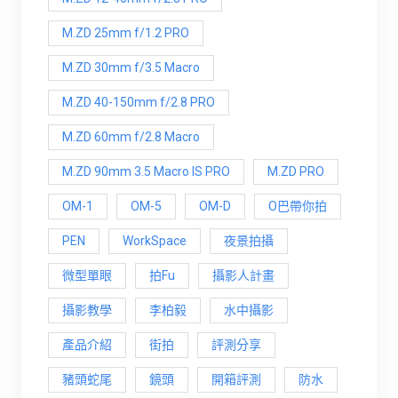
M.ZD 25mm f/1.2 PRO
M.ZD 30mm f/3.5 Macro
M.ZD 40-150mm f/2.8 PRO
M.ZD 60mm f/2.8 Macro
M.ZD 90mm 3.5 Macro IS PRO
M.ZD PRO
OM-1
OM-5
OM-D
O巴帶你拍
PEN
WorkSpace
夜景拍攝
微型單眼
拍Fu
攝影人計畫
攝影教學
李柏毅
水中攝影
產品介紹
街拍
評測分享
豬頭蛇尾
鏡頭
開箱評測
防水