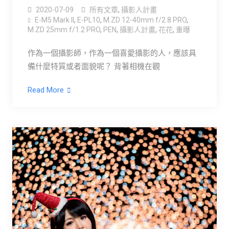
2020-07-09
所有文章
,
攝影人計畫
E-M5 Mark ll
,
E-PL10
,
M.ZD 12-40mm f/2.8 PRO
,
M.ZD 25mm f/1.2 PRO
,
PEN
,
攝影人計畫
,
花花
,
重曝
作為一個攝影師，作為一個喜愛攝影的人，應該具
備什麼特質或者面貌呢？ 背著相機在觀
Read More