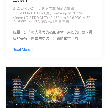
2021-05-21
所有文章
,
攝影人計畫
E-M1 Mark III
,
HDR功能
,
LiveComp
,
M.ZD 12-
40mm f/2.8 PRO
,
M.ZD 40-150mm f/2.8 PRO
,
M.ZD
7-14mm F2.8 Pro
,
攝影人計畫
,
鄭妍妍
風景，是許多人熱衷的攝影題材。廣闊的山野、晨
昏的美好、四季的更迭、壯麗的星空，風
Read More