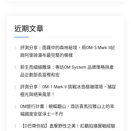
近期文章
評測分享｜雨霧中的森林秘境，用OM-5 Mark II記
錄阿里磅瀑布最完整的模樣
新生而細細雕琢：專訪OM System 品牌策略與產
品企劃部長冨樫和宏
評測分享｜OM-1 Mark II 挑戰冰島極端環境，捕捉
極光與絕美風景！
OM旅行計畫｜蜿蜒翻山，尋訪喜馬拉雅山上的幸
福國度安居淨土—不丹
【O巴帶你拍】直擊野性之美！紅鸛拍攝實戰經驗