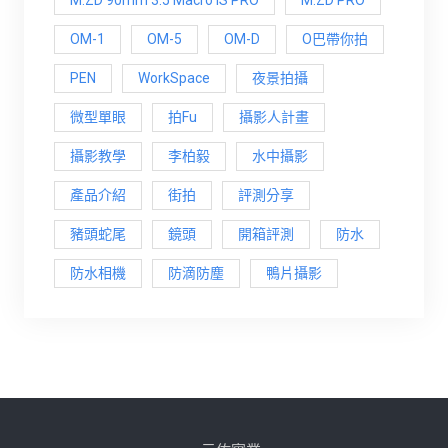
OM-1
OM-5
OM-D
O巴帶你拍
PEN
WorkSpace
夜景拍攝
微型單眼
拍Fu
攝影人計畫
攝影教學
李柏毅
水中攝影
產品介紹
街拍
評測分享
豬頭蛇尾
鏡頭
開箱評測
防水
防水相機
防滴防塵
鴨片攝影