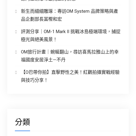
新生而細細雕琢：專訪OM System 品牌策略與產
品企劃部長冨樫和宏
評測分享｜OM-1 Mark II 挑戰冰島極端環境，捕捉
極光與絕美風景！
OM旅行計畫｜蜿蜒翻山，尋訪喜馬拉雅山上的幸
福國度安居淨土—不丹
【O巴帶你拍】直擊野性之美！紅鸛拍攝實戰經驗
與技巧分享！
分類