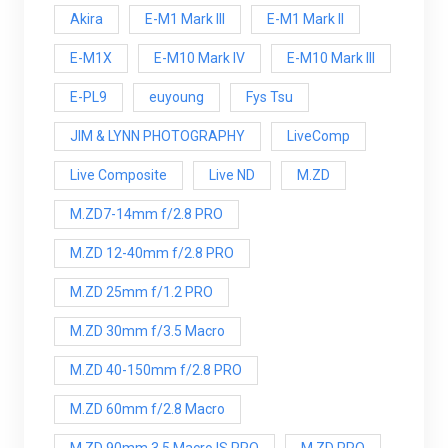
Akira
E-M1 Mark III
E-M1 Mark ll
E-M1X
E-M10 Mark IV
E-M10 Mark lll
E-PL9
euyoung
Fys Tsu
JIM & LYNN PHOTOGRAPHY
LiveComp
Live Composite
Live ND
M.ZD
M.ZD7-14mm f/2.8 PRO
M.ZD 12-40mm f/2.8 PRO
M.ZD 25mm f/1.2 PRO
M.ZD 30mm f/3.5 Macro
M.ZD 40-150mm f/2.8 PRO
M.ZD 60mm f/2.8 Macro
M.ZD 90mm 3.5 Macro IS PRO
M.ZD PRO