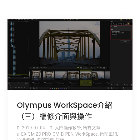
Olympus WorkSpace介紹
（三）編修介面與操作
2019-07-04
入門操作教學
,
所有文章
EXIF
,
M.ZD PRO
,
OM-D
,
PEN
,
WorkSpace
,
微型單眼
,
拍攝資訊
,
檔案管理
,
鏡頭