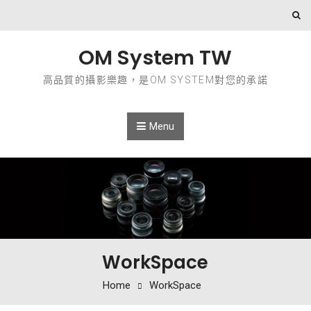
Skip to content
OM System TW
高品質的攝影樂趣，是OM SYSTEM對您的承諾
Menu
WorkSpace
Home
WorkSpace