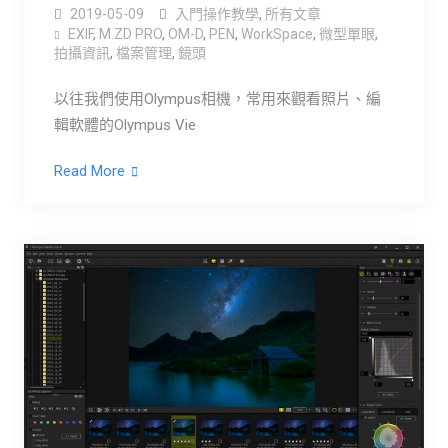
2019-05-09
入門操作教學
,
所有文章
EXIF
,
M.ZD PRO
,
OM-D
,
PEN
,
WorkSpace
,
微型單眼
,
拍攝資訊
,
檔案管理
,
鏡頭
以往我們使用Olympus相機，常用來觀看照片、編
輯軟體的Olympus Vie
Read More