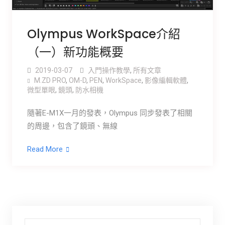
Olympus WorkSpace介紹
（一）新功能概要
2019-03-07
入門操作教學
,
所有文章
M.ZD PRO
,
OM-D
,
PEN
,
WorkSpace
,
影像編輯軟體
,
微型單眼
,
鏡頭
,
防水相機
隨著E-M1X一月的發表，Olympus 同步發表了相關
的周邊，包含了鏡頭、無線
Read More
Search for: