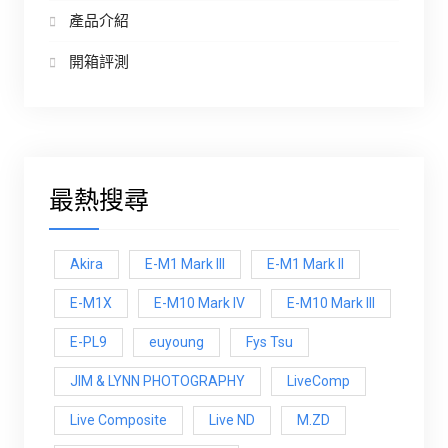
產品介紹
開箱評測
最熱搜尋
Akira
E-M1 Mark III
E-M1 Mark ll
E-M1X
E-M10 Mark IV
E-M10 Mark lll
E-PL9
euyoung
Fys Tsu
JIM & LYNN PHOTOGRAPHY
LiveComp
Live Composite
Live ND
M.ZD