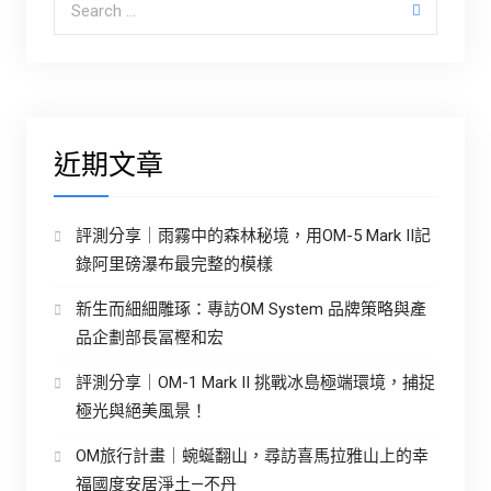
近期文章
評測分享｜雨霧中的森林秘境，用OM-5 Mark II記
錄阿里磅瀑布最完整的模樣
新生而細細雕琢：專訪OM System 品牌策略與產
品企劃部長冨樫和宏
評測分享｜OM-1 Mark II 挑戰冰島極端環境，捕捉
極光與絕美風景！
OM旅行計畫｜蜿蜒翻山，尋訪喜馬拉雅山上的幸
福國度安居淨土—不丹