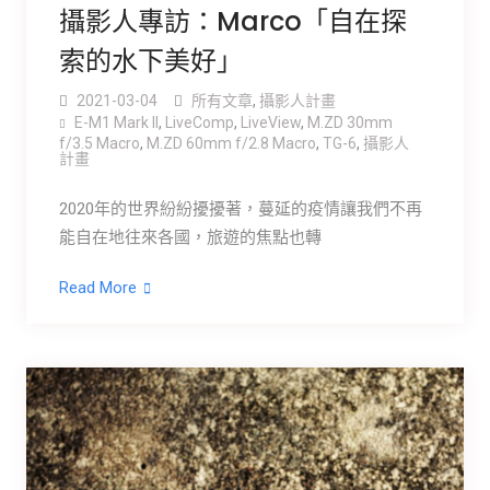
攝影人專訪：Marco「自在探
索的水下美好」
2021-03-04
所有文章
,
攝影人計畫
E-M1 Mark ll
,
LiveComp
,
LiveView
,
M.ZD 30mm
f/3.5 Macro
,
M.ZD 60mm f/2.8 Macro
,
TG-6
,
攝影人
計畫
2020年的世界紛紛擾擾著，蔓延的疫情讓我們不再
能自在地往來各國，旅遊的焦點也轉
Read More