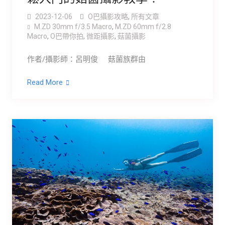
2023-12-06
O巴攝影攻略
,
所有文章
M.ZD 30mm f/3.5 Macro
,
M.ZD 60mm f/2.8
Macro
,
O巴帶你拍
,
微距攝影
,
菇菌攝影
作者/攝影師：呂明俊 菇菌族群由
Read More