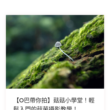
【O巴帶你拍】菇菇小學堂！輕
鬆入門的菇菌攝影教學！