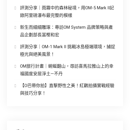
評測分享｜雨霧中的森林秘境，用OM-5 Mark II記
錄阿里磅瀑布最完整的模樣
新生而細細雕琢：專訪OM System 品牌策略與產
品企劃部長冨樫和宏
評測分享｜OM-1 Mark II 挑戰冰島極端環境，捕捉
極光與絕美風景！
OM旅行計畫｜蜿蜒翻山，尋訪喜馬拉雅山上的幸
福國度安居淨土—不丹
【O巴帶你拍】直擊野性之美！紅鸛拍攝實戰經驗
與技巧分享！