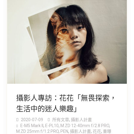
攝影人專訪：花花「無畏探索，
生活中的迷人樂趣」
2020-07-09
所有文章
,
攝影人計畫
E-M5 Mark ll
,
E-PL10
,
M.ZD 12-40mm f/2.8 PRO
,
M.ZD 25mm f/1.2 PRO
,
PEN
,
攝影人計畫
,
花花
,
重曝