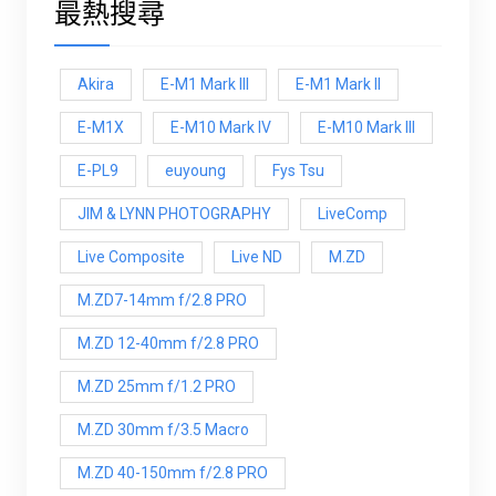
最熱搜尋
Akira
E-M1 Mark III
E-M1 Mark ll
E-M1X
E-M10 Mark IV
E-M10 Mark lll
E-PL9
euyoung
Fys Tsu
JIM & LYNN PHOTOGRAPHY
LiveComp
Live Composite
Live ND
M.ZD
M.ZD7-14mm f/2.8 PRO
M.ZD 12-40mm f/2.8 PRO
M.ZD 25mm f/1.2 PRO
M.ZD 30mm f/3.5 Macro
M.ZD 40-150mm f/2.8 PRO