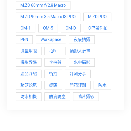
M.ZD 60mm f/2.8 Macro
M.ZD 90mm 3.5 Macro IS PRO
M.ZD PRO
OM-1
OM-5
OM-D
O巴帶你拍
PEN
WorkSpace
夜景拍攝
微型單眼
拍Fu
攝影人計畫
攝影教學
李柏毅
水中攝影
產品介紹
街拍
評測分享
豬頭蛇尾
鏡頭
開箱評測
防水
防水相機
防滴防塵
鴨片攝影