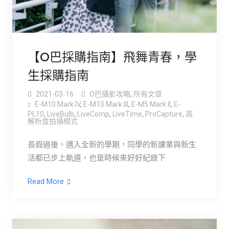
【O巴採購指南】飛舞青春，學
生採購指南
2021-03-16
O巴攝影攻略
,
所有文章
E-M10 Mark IV
,
E-M10 Mark lll
,
E-M5 Mark ll
,
E-
PL10
,
LiveBulb
,
LiveComp
,
LiveTime
,
ProCapture
,
高
解析度拍攝模式
長假過後，邁入全新的學期，同學的新課業與新生
活都已步上軌道，也是時候來好好紀錄下
Read More