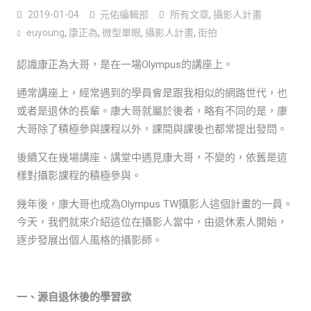
2019-01-04
元佑編輯部
所有文章
,
攝影人計畫
euyoung
,
康正為
,
微型單眼
,
攝影人計畫
,
街拍
認識康正為大哥，是在一場Olympus的講座上。
通常講座上，經常遇到的學員會是跟我相似的網路世代，也
或者是退休的長輩。康大哥就屬於後者，略有不同的是，康
大哥除了積極參與課程以外，課間與課後也都常提出發問。
後續又在幾場講座、講堂中遇見康大哥，不變的，依舊是這
樣對攝影課程的積極參與。
幾年後，康大哥也成為Olympus TW攝影人這個計畫的一員。
今天，我們就來介紹這位在攝影人當中，由退休素人開始，
逐步發展出個人風格的攝影師。
一、源自退休後的學習欲