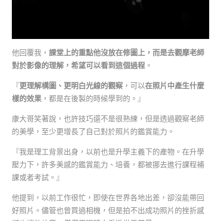
他回覆我，
課堂上的重點他沒放在修圖上，而是去觀摩老師
對於影像的理解，希望可以看到這個過程
。
『
更理解構圖、更明白光線的觀察
，可以
在照片中產生什麼
樣的效果
，都是在後製的時候學到的。』
康大哥笑著說，也許技巧還不是很熟練，但是透過觀察老師
的美學，至少更增長了自己對於照片的鑑賞能力。
『我是理工背景出身，以前也是升學主義下的產物。在升學
壓力下，許多美感的鑑賞能力、培養，都被挪去進行課程補
課或者考試。』
他提到，以前工作很忙，即使在世界各地出差，卻沒能帶回
好照片。儘管也曾買過相機，但是拍不出成功照片的挫折感