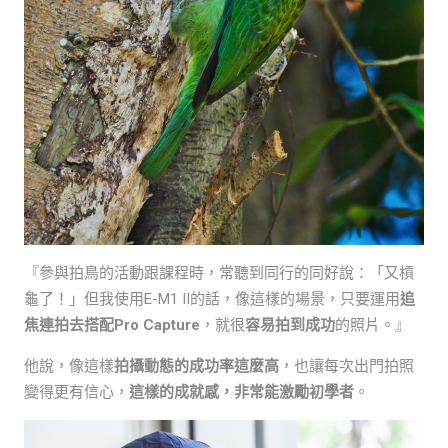
『參與拍鳥的活動跟課程時，常聽到同行的同好說：「又槓
龜了！」但我使用E-M1 II的話，像這樣的場景，只要運用
追
焦連拍去搭配Pro Capture
，就很
容易拍到成功
的照片。』
他說，像這樣
拍攝動態的成功率這麼高
，也讓每次出門拍照
變得更有信心，
這樣的成就感，非常能激勵初學者
。