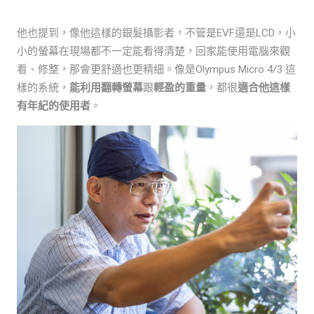
他也提到，像他這樣的銀髮攝影者，不管是EVF還是LCD，小
小的螢幕在現場都不一定能看得清楚，回家能使用電腦來觀
看、修整，那會更舒適也更精細。像是Olympus Micro 4/3 這
樣的系統，
能利用翻轉螢幕
跟
輕盈的重量
，都很
適合他這樣
有年紀的使用者
。