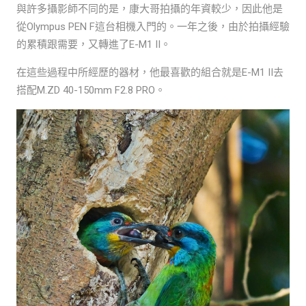
與許多攝影師不同的是，康大哥拍攝的年資較少，因此他是
從Olympus PEN F這台相機入門的。一年之後，由於拍攝經驗
的累積跟需要，又轉進了E-M1 II。
在這些過程中所經歷的器材，他最喜歡的組合就是E-M1 II去
搭配M.ZD 40-150mm F2.8 PRO。