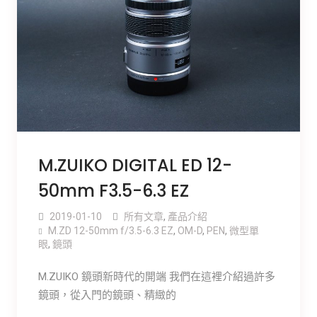
M.ZUIKO DIGITAL ED 12-
50mm F3.5-6.3 EZ
2019-01-10
所有文章
,
產品介紹
M.ZD 12-50mm f/3.5-6.3 EZ
,
OM-D
,
PEN
,
微型單
眼
,
鏡頭
M.ZUIKO 鏡頭新時代的開端 我們在這裡介紹過許多
鏡頭，從入門的鏡頭、精緻的