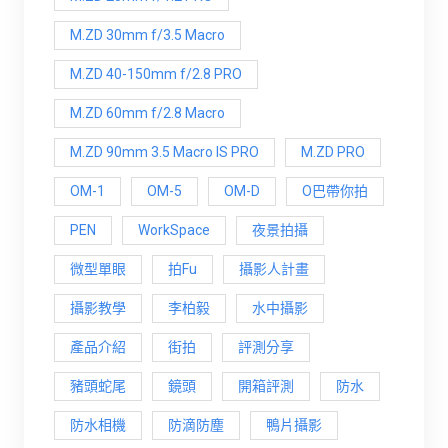
M.ZD 30mm f/3.5 Macro
M.ZD 40-150mm f/2.8 PRO
M.ZD 60mm f/2.8 Macro
M.ZD 90mm 3.5 Macro IS PRO
M.ZD PRO
OM-1
OM-5
OM-D
O巴帶你拍
PEN
WorkSpace
夜景拍攝
微型單眼
拍Fu
攝影人計畫
攝影教學
李柏毅
水中攝影
產品介紹
街拍
評測分享
豬頭蛇尾
鏡頭
開箱評測
防水
防水相機
防滴防塵
鴨片攝影