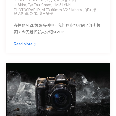
Akira
,
Fys Tsu
,
Grace
,
JIM & LYNN
PHOTOGRAPHY
,
M.ZD 60mm f/2.8 Macro
,
拍Fu
,
攝
影人計畫
,
鏡頭
,
鴨片攝影
在這個M.ZD鏡頭系列中，我們逐步地介紹了許多鏡
頭，今天我們就來介紹M.ZUIK
Read More