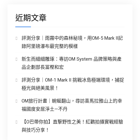
近期文章
評測分享｜雨霧中的森林秘境，用OM-5 Mark II記
錄阿里磅瀑布最完整的模樣
新生而細細雕琢：專訪OM System 品牌策略與產
品企劃部長冨樫和宏
評測分享｜OM-1 Mark II 挑戰冰島極端環境，捕捉
極光與絕美風景！
OM旅行計畫｜蜿蜒翻山，尋訪喜馬拉雅山上的幸
福國度安居淨土—不丹
【O巴帶你拍】直擊野性之美！紅鸛拍攝實戰經驗
與技巧分享！