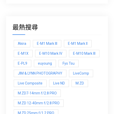
最熱搜尋
Akira
E-M1 Mark III
E-M1 Mark ll
E-M1X
E-M10 Mark IV
E-M10 Mark lll
E-PL9
euyoung
Fys Tsu
JIM & LYNN PHOTOGRAPHY
LiveComp
Live Composite
Live ND
M.ZD
M.ZD7-14mm f/2.8 PRO
M.ZD 12-40mm f/2.8 PRO
M.ZD 25mm f/1.2 PRO