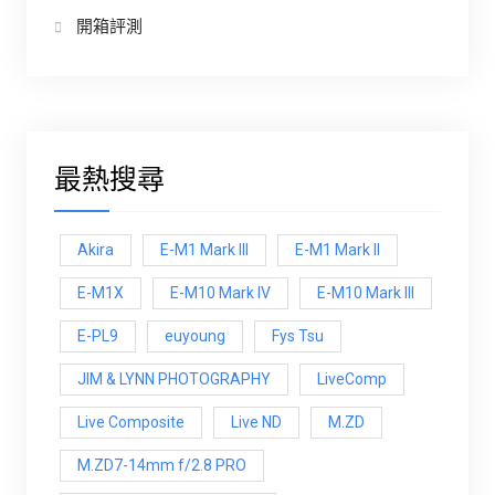
開箱評測
最熱搜尋
Akira
E-M1 Mark III
E-M1 Mark ll
E-M1X
E-M10 Mark IV
E-M10 Mark lll
E-PL9
euyoung
Fys Tsu
JIM & LYNN PHOTOGRAPHY
LiveComp
Live Composite
Live ND
M.ZD
M.ZD7-14mm f/2.8 PRO