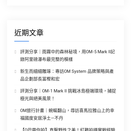
近期文章
評測分享｜雨霧中的森林秘境，用OM-5 Mark II記
錄阿里磅瀑布最完整的模樣
新生而細細雕琢：專訪OM System 品牌策略與產
品企劃部長冨樫和宏
評測分享｜OM-1 Mark II 挑戰冰島極端環境，捕捉
極光與絕美風景！
OM旅行計畫｜蜿蜒翻山，尋訪喜馬拉雅山上的幸
福國度安居淨土—不丹
【O巴帶你拍】直擊野性之美！紅鸛拍攝實戰經驗