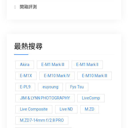
開箱評測
最熱搜尋
Akira
E-M1 Mark III
E-M1 Mark ll
E-M1X
E-M10 Mark IV
E-M10 Mark lll
E-PL9
euyoung
Fys Tsu
JIM & LYNN PHOTOGRAPHY
LiveComp
Live Composite
Live ND
M.ZD
M.ZD7-14mm f/2.8 PRO