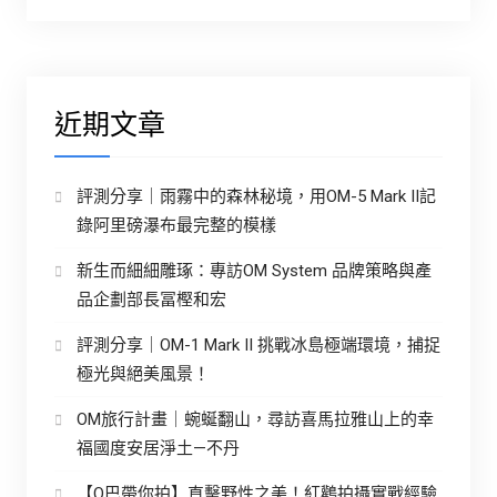
近期文章
評測分享｜雨霧中的森林秘境，用OM-5 Mark II記
錄阿里磅瀑布最完整的模樣
新生而細細雕琢：專訪OM System 品牌策略與產
品企劃部長冨樫和宏
評測分享｜OM-1 Mark II 挑戰冰島極端環境，捕捉
極光與絕美風景！
OM旅行計畫｜蜿蜒翻山，尋訪喜馬拉雅山上的幸
福國度安居淨土—不丹
【O巴帶你拍】直擊野性之美！紅鸛拍攝實戰經驗