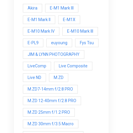
Akira
E-M1 Mark III
E-M1 Mark ll
E-M1X
E-M10 Mark IV
E-M10 Mark lll
E-PL9
euyoung
Fys Tsu
JIM & LYNN PHOTOGRAPHY
LiveComp
Live Composite
Live ND
M.ZD
M.ZD7-14mm f/2.8 PRO
M.ZD 12-40mm f/2.8 PRO
M.ZD 25mm f/1.2 PRO
M.ZD 30mm f/3.5 Macro