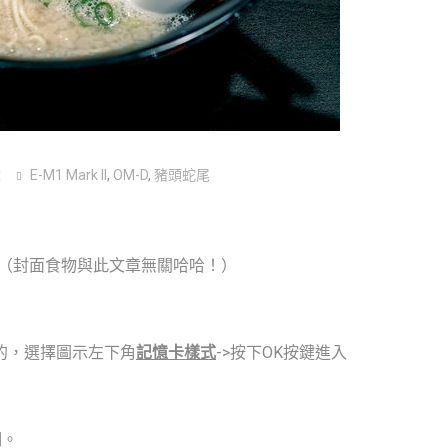
章
E-M1 Mark ll
,
OM-D
,
豬頭蛇尾
何設定？（封面食物與此文章無關哈哈！）
速的，選擇圖示左下角
記憶卡樣式
->按下OK按鍵進入
明。