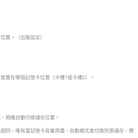
存位置。（出廠設定）
放置在哪個記憶卡位置（卡槽1或卡槽2）。
盡，相機自動切換儲存位置。
式相同，唯有當記憶卡容量用盡，自動模式會切換別張儲存，標