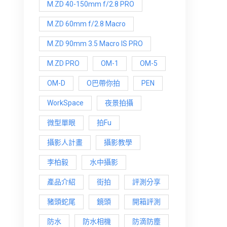
M.ZD 40-150mm f/2.8 PRO
M.ZD 60mm f/2.8 Macro
M.ZD 90mm 3.5 Macro IS PRO
M.ZD PRO
OM-1
OM-5
OM-D
O巴帶你拍
PEN
WorkSpace
夜景拍攝
微型單眼
拍Fu
攝影人計畫
攝影教學
李柏毅
水中攝影
產品介紹
街拍
評測分享
豬頭蛇尾
鏡頭
開箱評測
防水
防水相機
防滴防塵