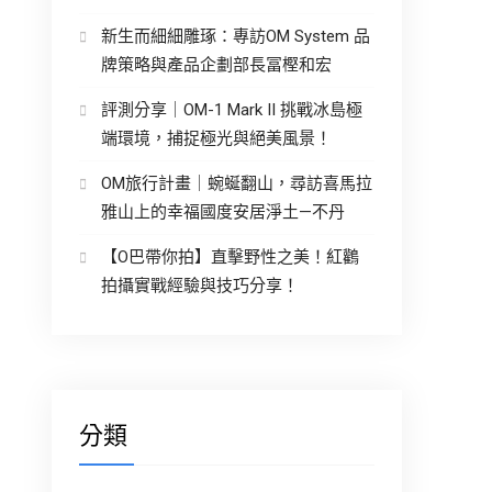
新生而細細雕琢：專訪OM System 品
牌策略與產品企劃部長冨樫和宏
評測分享｜OM-1 Mark II 挑戰冰島極
端環境，捕捉極光與絕美風景！
OM旅行計畫｜蜿蜒翻山，尋訪喜馬拉
雅山上的幸福國度安居淨土—不丹
【O巴帶你拍】直擊野性之美！紅鸛
拍攝實戰經驗與技巧分享！
分類