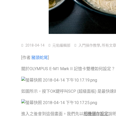
2018-04-14
元佑編輯部
入門操作教學
,
所有文
[作者:
豬頭蛇尾
]
關於OLYMPUS E-M1 Mark II 記憶卡雙槽如
如圖所示，按下OK鍵呼叫SCP (超級面板) 是最快
進入之後會到這個畫面。我們先以
相機儲存設定
說