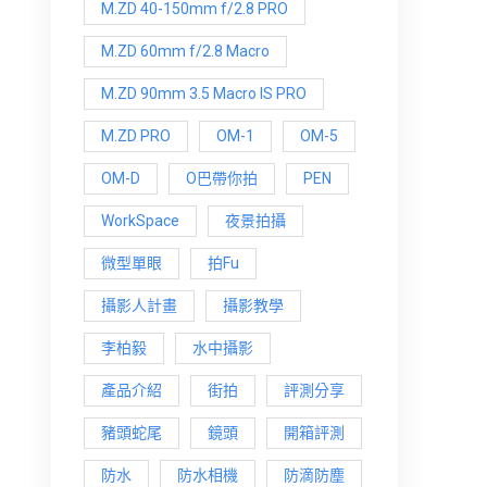
M.ZD 40-150mm f/2.8 PRO
M.ZD 60mm f/2.8 Macro
M.ZD 90mm 3.5 Macro IS PRO
M.ZD PRO
OM-1
OM-5
OM-D
O巴帶你拍
PEN
WorkSpace
夜景拍攝
微型單眼
拍Fu
攝影人計畫
攝影教學
李柏毅
水中攝影
產品介紹
街拍
評測分享
豬頭蛇尾
鏡頭
開箱評測
防水
防水相機
防滴防塵