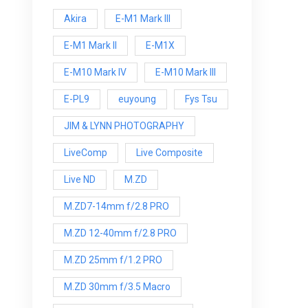
Akira
E-M1 Mark III
E-M1 Mark ll
E-M1X
E-M10 Mark IV
E-M10 Mark lll
E-PL9
euyoung
Fys Tsu
JIM & LYNN PHOTOGRAPHY
LiveComp
Live Composite
Live ND
M.ZD
M.ZD7-14mm f/2.8 PRO
M.ZD 12-40mm f/2.8 PRO
M.ZD 25mm f/1.2 PRO
M.ZD 30mm f/3.5 Macro