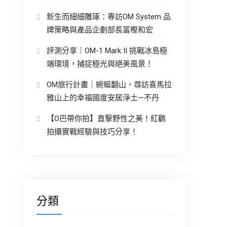
新生而細細雕琢：專訪OM System 品
牌策略與產品企劃部長冨樫和宏
評測分享｜OM-1 Mark II 挑戰冰島極
端環境，捕捉極光與絕美風景！
OM旅行計畫｜蜿蜒翻山，尋訪喜馬拉
雅山上的幸福國度安居淨土—不丹
【O巴帶你拍】直擊野性之美！紅鸛
拍攝實戰經驗與技巧分享！
分類