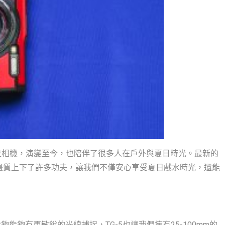
外數位相機，演變至今，也陪伴了很多人在戶外與夏日時光。最新的
，又在畫質上下了許多功夫，讓我們不僅安心享受夏日戲水時光，還能
夠能夠有更敏銳的光線捕捉，TG-5也讓我們擁有25-100mm的