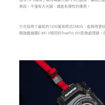
焦段，不僅有大光圈，還能有彈性的運用。
它也採用了最新的1200萬背照式CMOS，能夠用更
眼旗艦機種E-M1 II相同的TruePic VIII影