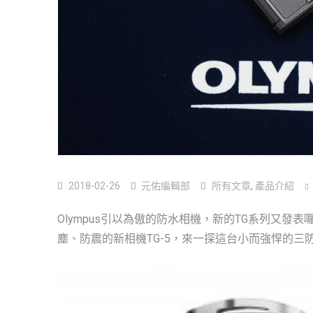
2018-02-26
元佑編輯部
所有文章
,
產品介紹
Olympus引以為傲的防水相機，新的TG系列又
塵、防震的新相機TG-5，來一探這台小而強悍的三