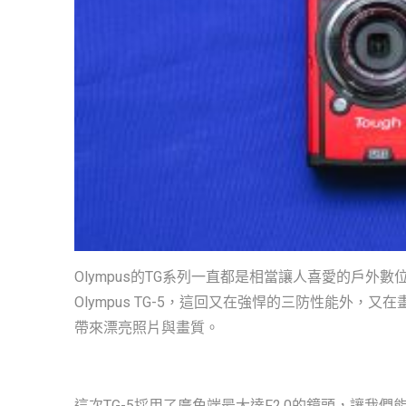
Olympus的TG系列一直都是相當讓人喜愛的戶
Olympus TG-5，這回又在強悍的三防性能外
帶來漂亮照片與畫質。
這次TG-5採用了廣角端最大達F2.0的鏡頭，讓我們能