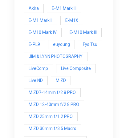
Akira
E-M1 Mark III
E-M1 Mark ll
E-M1X
E-M10 Mark IV
E-M10 Mark lll
E-PL9
euyoung
Fys Tsu
JIM & LYNN PHOTOGRAPHY
LiveComp
Live Composite
Live ND
M.ZD
M.ZD7-14mm f/2.8 PRO
M.ZD 12-40mm f/2.8 PRO
M.ZD 25mm f/1.2 PRO
M.ZD 30mm f/3.5 Macro