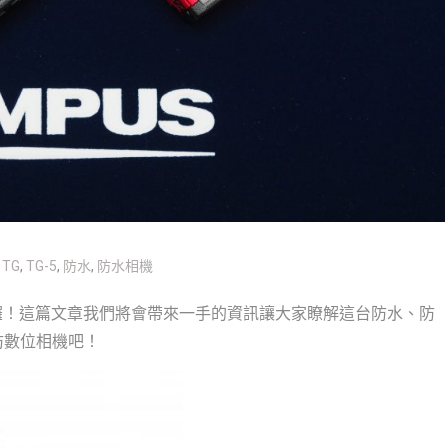
TG
,
TG-5
,
防水
,
防水相機
發表囉！這篇文章我們將會帶來一手的資訊讓大家瞭解這台防水、防
防數位相機吧！