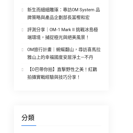
新生而細細雕琢：專訪OM System 品
牌策略與產品企劃部長冨樫和宏
評測分享｜OM-1 Mark II 挑戰冰島極
端環境，捕捉極光與絕美風景！
OM旅行計畫｜蜿蜒翻山，尋訪喜馬拉
雅山上的幸福國度安居淨土—不丹
【O巴帶你拍】直擊野性之美！紅鸛
拍攝實戰經驗與技巧分享！
分類