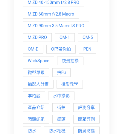
M.ZD 40-150mm f/2.8 PRO
M.ZD 60mm f/2.8 Macro
M.ZD 90mm 3.5 Macro IS PRO
M.ZD PRO
OM-1
OM-5
OM-D
O巴帶你拍
PEN
WorkSpace
夜景拍攝
微型單眼
拍Fu
攝影人計畫
攝影教學
李柏毅
水中攝影
產品介紹
街拍
評測分享
豬頭蛇尾
鏡頭
開箱評測
防水
防水相機
防滴防塵