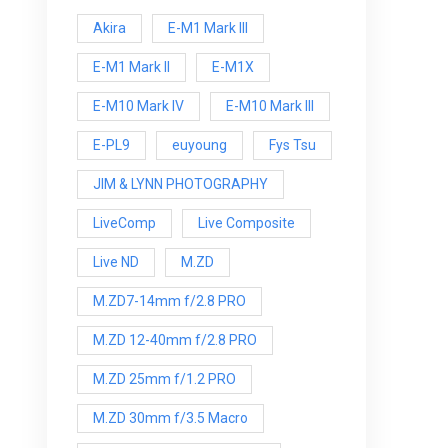
Akira
E-M1 Mark III
E-M1 Mark ll
E-M1X
E-M10 Mark IV
E-M10 Mark lll
E-PL9
euyoung
Fys Tsu
JIM & LYNN PHOTOGRAPHY
LiveComp
Live Composite
Live ND
M.ZD
M.ZD7-14mm f/2.8 PRO
M.ZD 12-40mm f/2.8 PRO
M.ZD 25mm f/1.2 PRO
M.ZD 30mm f/3.5 Macro