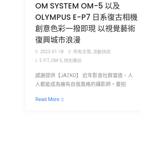
OM SYSTEM OM-5 以及
OLYMPUS E-P7 日系復古相機
創意色彩一撥即現 以視覺藝術
復興城市浪漫
2023-01-18
所有文章
,
活動快訊
E-P7
,
OM-5
,
特別專訪
感謝提供【JAZKO】 近年影音社群當道，人
人都能成為擁有自我風格的攝影師。要拍
Read More