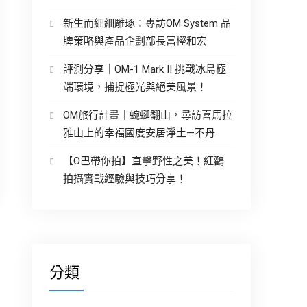
新生而細細雕琢：專訪OM System 品
牌策略與產品企劃部長冨樫和宏
評測分享｜OM-1 Mark II 挑戰冰島極
端環境，捕捉極光與絕美風景！
OM旅行計畫｜蜿蜒翻山，尋訪喜馬拉
雅山上的幸福國度安居淨土—不丹
【O巴帶你拍】直擊野性之美！紅鸛
拍攝實戰經驗與技巧分享！
分類