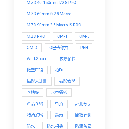
M.ZD 40-150mm f/2.8 PRO
M.ZD 60mm f/2.8 Macro
M.ZD 90mm 3.5 Macro IS PRO
M.ZD PRO
OM-1
OM-5
OM-D
O巴帶你拍
PEN
WorkSpace
夜景拍攝
微型單眼
拍Fu
攝影人計畫
攝影教學
李柏毅
水中攝影
產品介紹
街拍
評測分享
豬頭蛇尾
鏡頭
開箱評測
防水
防水相機
防滴防塵