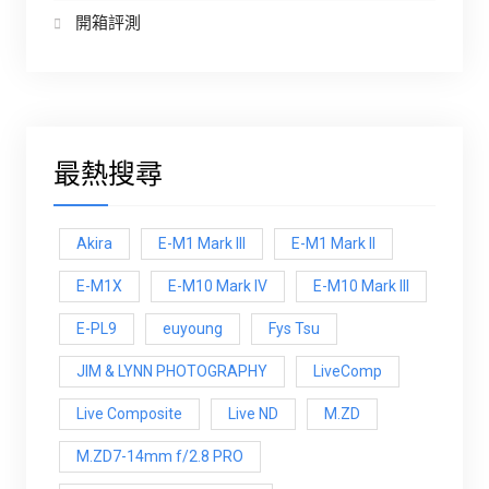
開箱評測
最熱搜尋
Akira
E-M1 Mark III
E-M1 Mark ll
E-M1X
E-M10 Mark IV
E-M10 Mark lll
E-PL9
euyoung
Fys Tsu
JIM & LYNN PHOTOGRAPHY
LiveComp
Live Composite
Live ND
M.ZD
M.ZD7-14mm f/2.8 PRO