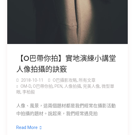
【O巴帶你拍】實地演練小講堂
人像拍攝的訣竅
2018-10-11
O巴攝影攻略
,
所有文章
OM-D
,
O巴帶你拍
,
PEN
,
人像拍攝
,
完美人像
,
微型單
眼
,
李柏毅
人像、風景，這兩個題材都是我們經常在攝影活動
中拍攝的題材。說起來，我們經常遇見拍
Read More