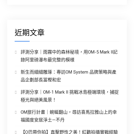
近期文章
評測分享｜雨霧中的森林秘境，用OM-5 Mark II記
錄阿里磅瀑布最完整的模樣
新生而細細雕琢：專訪OM System 品牌策略與產
品企劃部長冨樫和宏
評測分享｜OM-1 Mark II 挑戰冰島極端環境，捕捉
極光與絕美風景！
OM旅行計畫｜蜿蜒翻山，尋訪喜馬拉雅山上的幸
福國度安居淨土—不丹
【O巴帶你拍】直擊野性之美！紅鸛拍攝實戰經驗