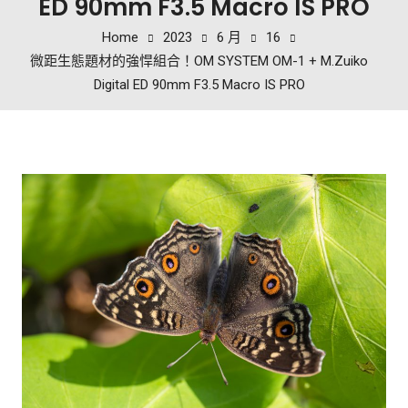
ED 90mm F3.5 Macro IS PRO
Home
2023
6 月
16
微距生態題材的強悍組合！OM SYSTEM OM-1 + M.Zuiko
Digital ED 90mm F3.5 Macro IS PRO