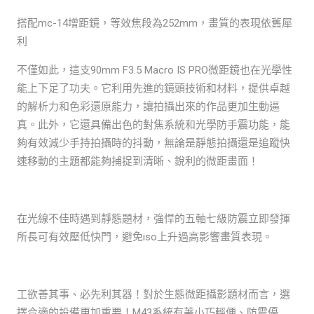
搭配mc-14增距鏡，等效焦段為252mm，畫質的表現依舊犀
利
不僅如此，這支90mm F3.5 Macro IS PRO微距鏡也在光學性
能上下足了功夫。它利用先進的鏡頭技術和材料，提供卓越
的解析力和色彩還原能力，讓拍攝出來的作品更加生動逼
真。此外，它還具備出色的對焦系統和光學防手震功能，能
夠有效減少手持拍攝時的抖動，無論是靜態拍攝還是追蹤快
速移動的主題都能夠捕捉到清晰、銳利的微距畫面！
在光線不佳時遇到靜態題材，強悍的五軸七級防震立即發揮
所長可有效壓低快門，避免iso上升過高影響畫質表現。
工欲善其事、必先利其器！對於生態微距攝影題材而言，選
擇合適的設備更加重要！M43系統有著小巧輕便、防震優