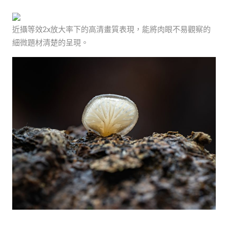
近攝等效2x放大率下的高清畫質表現，能將肉眼不易觀察的
細微題材清楚的呈現。