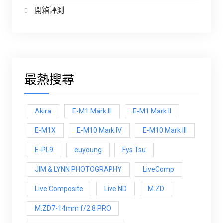
開箱評測
最熱搜尋
Akira
E-M1 Mark III
E-M1 Mark ll
E-M1X
E-M10 Mark IV
E-M10 Mark lll
E-PL9
euyoung
Fys Tsu
JIM & LYNN PHOTOGRAPHY
LiveComp
Live Composite
Live ND
M.ZD
M.ZD7-14mm f/2.8 PRO