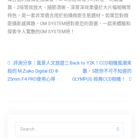
異、2倍等效放大、細節清晰、深景深效果優於大片幅相機等
特色，是一套非常適合用於拍攝微距生態題材。如果您對微
距攝影感興趣，OM SYSTEM絕對是您的首選，一起來體驗和
探索令人驚艷的OM SYSTEM吧！
文章導覽
評測分享｜風景人文旅遊三
Back to Y2K！CCD相機風潮來
殺的 M.Zuiko Digital ED 8-
襲，5款你不可不知道的
25mm F4 PRO使用心得
OLYMPUS 經典CCD相機！
Search for: