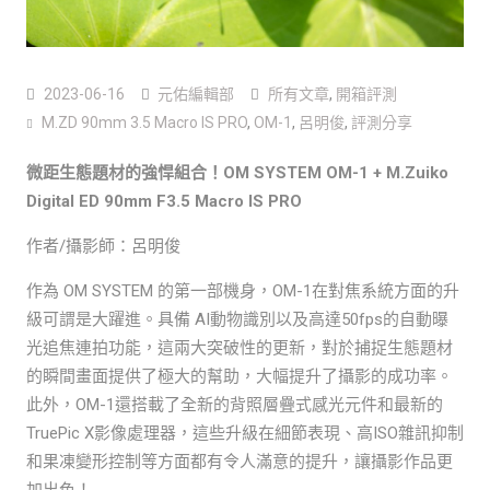
2023-06-16
元佑編輯部
所有文章
,
開箱評測
M.ZD 90mm 3.5 Macro IS PRO
,
OM-1
,
呂明俊
,
評測分享
微距生態題材的強悍組合！OM SYSTEM OM-1 + M.Zuiko
Digital ED 90mm F3.5 Macro IS PRO
作者/攝影師：呂明俊
作為 OM SYSTEM 的第一部機身，OM-1在對焦系統方面的升
級可謂是大躍進。具備 AI動物識別以及高達50fps的自動曝
光追焦連拍功能，這兩大突破性的更新，對於捕捉生態題材
的瞬間畫面提供了極大的幫助，大幅提升了攝影的成功率。
此外，OM-1還搭載了全新的背照層疊式感光元件和最新的
TruePic X影像處理器，這些升級在細節表現、高ISO雜訊抑制
和果凍變形控制等方面都有令人滿意的提升，讓攝影作品更
加出色！