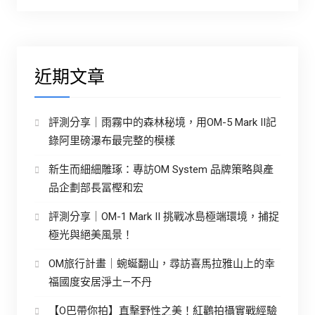
近期文章
評測分享｜雨霧中的森林秘境，用OM-5 Mark II記
錄阿里磅瀑布最完整的模樣
新生而細細雕琢：專訪OM System 品牌策略與產
品企劃部長冨樫和宏
評測分享｜OM-1 Mark II 挑戰冰島極端環境，捕捉
極光與絕美風景！
OM旅行計畫｜蜿蜒翻山，尋訪喜馬拉雅山上的幸
福國度安居淨土—不丹
【O巴帶你拍】直擊野性之美！紅鸛拍攝實戰經驗