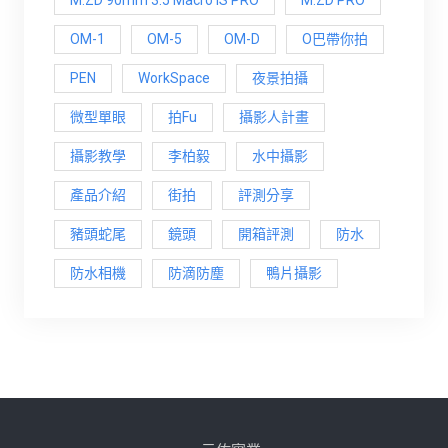
OM-1
OM-5
OM-D
O巴帶你拍
PEN
WorkSpace
夜景拍攝
微型單眼
拍Fu
攝影人計畫
攝影教學
李柏毅
水中攝影
產品介紹
街拍
評測分享
豬頭蛇尾
鏡頭
開箱評測
防水
防水相機
防滴防塵
鴨片攝影