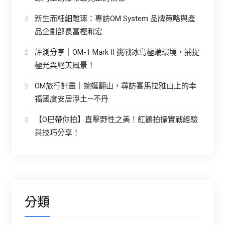
新生而細細雕琢：專訪OM System 品牌策略與產
品企劃部長冨樫和宏
評測分享｜OM-1 Mark II 挑戰冰島極端環境，捕捉
極光與絕美風景！
OM旅行計畫｜蜿蜒翻山，尋訪喜馬拉雅山上的幸
福國度安居淨土—不丹
【O巴帶你拍】直擊野性之美！紅鸛拍攝實戰經驗
與技巧分享！
分類