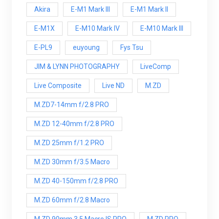
Akira
E-M1 Mark III
E-M1 Mark ll
E-M1X
E-M10 Mark IV
E-M10 Mark lll
E-PL9
euyoung
Fys Tsu
JIM & LYNN PHOTOGRAPHY
LiveComp
Live Composite
Live ND
M.ZD
M.ZD7-14mm f/2.8 PRO
M.ZD 12-40mm f/2.8 PRO
M.ZD 25mm f/1.2 PRO
M.ZD 30mm f/3.5 Macro
M.ZD 40-150mm f/2.8 PRO
M.ZD 60mm f/2.8 Macro
M.ZD 90mm 3.5 Macro IS PRO
M.ZD PRO