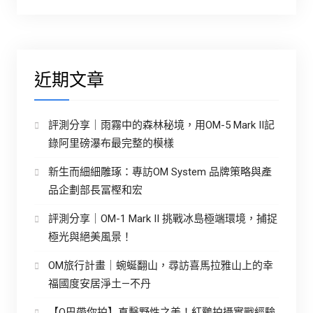
近期文章
評測分享｜雨霧中的森林秘境，用OM-5 Mark II記
錄阿里磅瀑布最完整的模樣
新生而細細雕琢：專訪OM System 品牌策略與產
品企劃部長冨樫和宏
評測分享｜OM-1 Mark II 挑戰冰島極端環境，捕捉
極光與絕美風景！
OM旅行計畫｜蜿蜒翻山，尋訪喜馬拉雅山上的幸
福國度安居淨土—不丹
【O巴帶你拍】直擊野性之美！紅鸛拍攝實戰經驗