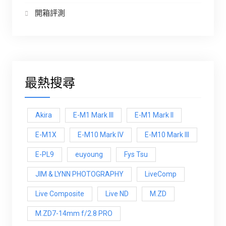
開箱評測
最熱搜尋
Akira
E-M1 Mark III
E-M1 Mark ll
E-M1X
E-M10 Mark IV
E-M10 Mark lll
E-PL9
euyoung
Fys Tsu
JIM & LYNN PHOTOGRAPHY
LiveComp
Live Composite
Live ND
M.ZD
M.ZD7-14mm f/2.8 PRO