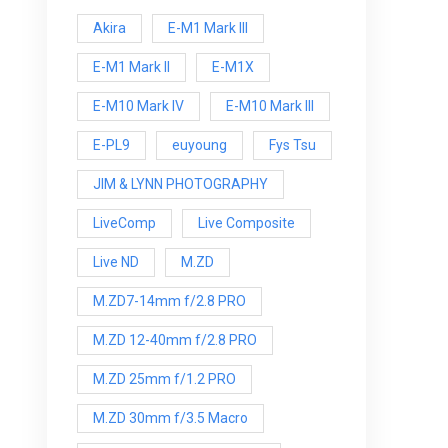
Akira
E-M1 Mark III
E-M1 Mark ll
E-M1X
E-M10 Mark IV
E-M10 Mark lll
E-PL9
euyoung
Fys Tsu
JIM & LYNN PHOTOGRAPHY
LiveComp
Live Composite
Live ND
M.ZD
M.ZD7-14mm f/2.8 PRO
M.ZD 12-40mm f/2.8 PRO
M.ZD 25mm f/1.2 PRO
M.ZD 30mm f/3.5 Macro