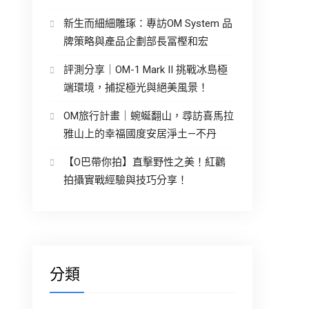
新生而細細雕琢：專訪OM System 品
牌策略與產品企劃部長冨樫和宏
評測分享｜OM-1 Mark II 挑戰冰島極
端環境，捕捉極光與絕美風景！
OM旅行計畫｜蜿蜒翻山，尋訪喜馬拉
雅山上的幸福國度安居淨土—不丹
【O巴帶你拍】直擊野性之美！紅鸛
拍攝實戰經驗與技巧分享！
分類