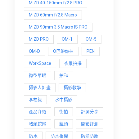
M.ZD 40-150mm f/2.8 PRO
M.ZD 60mm f/2.8 Macro
M.ZD 90mm 3.5 Macro IS PRO
M.ZD PRO
OM-1
OM-5
OM-D
O巴帶你拍
PEN
WorkSpace
夜景拍攝
微型單眼
拍Fu
攝影人計畫
攝影教學
李柏毅
水中攝影
產品介紹
街拍
評測分享
豬頭蛇尾
鏡頭
開箱評測
防水
防水相機
防滴防塵