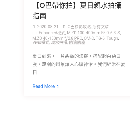
【O巴帶你拍】夏日親水拍攝
指南
2020-08-21
O巴攝影攻略
,
所有文章
i-Enhanced模式
,
M.ZD 100-400mm F5.0-6.3 IS
,
M.ZD 40-150mm f/2.8 PRO
,
OM-D
,
TG-6
,
Tough
,
Vivid模式
,
親水拍攝
,
防滴防塵
夏日到來，一片碧藍的海邊，搭配起朵朵白
雲，遼闊的風景讓人心曠神怡。我們經常在夏
日
Read More