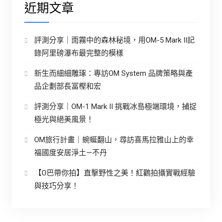
近期文章
評測分享｜雨霧中的森林秘境，用OM-5 Mark II記
錄阿里磅瀑布最完整的模樣
新生而細細雕琢：專訪OM System 品牌策略與產
品企劃部長冨樫和宏
評測分享｜OM-1 Mark II 挑戰冰島極端環境，捕捉
極光與絕美風景！
OM旅行計畫｜蜿蜒翻山，尋訪喜馬拉雅山上的幸
福國度安居淨土—不丹
【O巴帶你拍】直擊野性之美！紅鸛拍攝實戰經驗
與技巧分享！