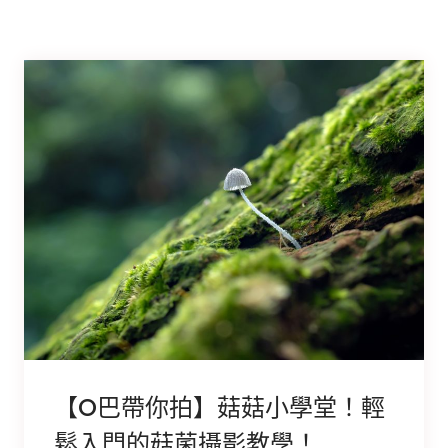
【O巴帶你拍】菇菇小學堂！輕
鬆入門的菇菌攝影教學！