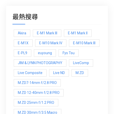
最熱搜尋
Akira
E-M1 Mark III
E-M1 Mark ll
E-M1X
E-M10 Mark IV
E-M10 Mark lll
E-PL9
euyoung
Fys Tsu
JIM & LYNN PHOTOGRAPHY
LiveComp
Live Composite
Live ND
M.ZD
M.ZD7-14mm f/2.8 PRO
M.ZD 12-40mm f/2.8 PRO
M.ZD 25mm f/1.2 PRO
M.ZD 30mm f/3.5 Macro