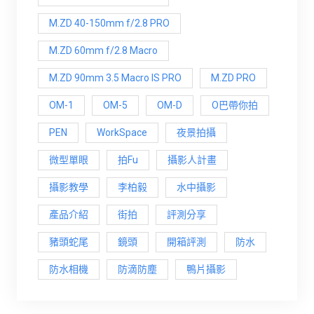
M.ZD 40-150mm f/2.8 PRO
M.ZD 60mm f/2.8 Macro
M.ZD 90mm 3.5 Macro IS PRO
M.ZD PRO
OM-1
OM-5
OM-D
O巴帶你拍
PEN
WorkSpace
夜景拍攝
微型單眼
拍Fu
攝影人計畫
攝影教學
李柏毅
水中攝影
產品介紹
街拍
評測分享
豬頭蛇尾
鏡頭
開箱評測
防水
防水相機
防滴防塵
鴨片攝影