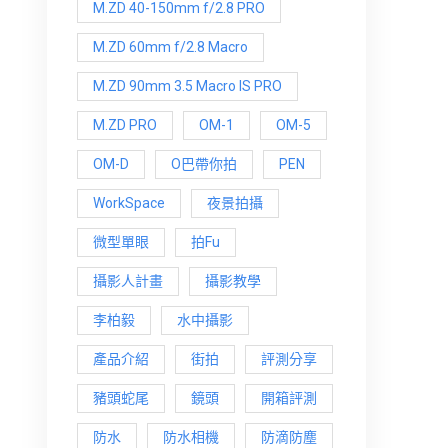
M.ZD 40-150mm f/2.8 PRO
M.ZD 60mm f/2.8 Macro
M.ZD 90mm 3.5 Macro IS PRO
M.ZD PRO
OM-1
OM-5
OM-D
O巴帶你拍
PEN
WorkSpace
夜景拍攝
微型單眼
拍Fu
攝影人計畫
攝影教學
李柏毅
水中攝影
產品介紹
街拍
評測分享
豬頭蛇尾
鏡頭
開箱評測
防水
防水相機
防滴防塵