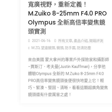
寬廣視野，重新定義！
M.Zuiko 8-25mm F4.0 PRO
Olympus 全新高倍率變焦鏡
頭實測
2021-06-16
所有文章
,
產品介紹
,
開箱評測
M.ZD
,
望遠鏡頭
,
鏡頭
,
防手震
,
防滴防塵
來自美國 蒙大拿州的專業戶外探險家和攝影師
–賈斯汀．考夫曼(Justin Kauffman)，分享他
體驗Olympus 全新的 M.Zuiko 8-25mm F4.0
PRO高倍率變焦鏡頭後便很快地愛上它！輕
巧、緊湊、堅固、清晰，看看這顆超廣角變焦
鏡頭還有什麼厲害之處！