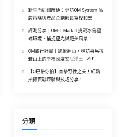
新生而細細雕琢：專訪OM System 品
牌策略與產品企劃部長冨樫和宏
評測分享｜OM-1 Mark II 挑戰冰島極
端環境，捕捉極光與絕美風景！
OM旅行計畫｜蜿蜒翻山，尋訪喜馬拉
雅山上的幸福國度安居淨土—不丹
【O巴帶你拍】直擊野性之美！紅鸛
拍攝實戰經驗與技巧分享！
分類