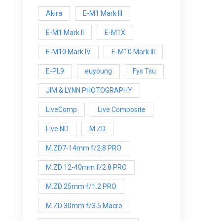
Akira
E-M1 Mark III
E-M1 Mark ll
E-M1X
E-M10 Mark IV
E-M10 Mark lll
E-PL9
euyoung
Fys Tsu
JIM & LYNN PHOTOGRAPHY
LiveComp
Live Composite
Live ND
M.ZD
M.ZD7-14mm f/2.8 PRO
M.ZD 12-40mm f/2.8 PRO
M.ZD 25mm f/1.2 PRO
M.ZD 30mm f/3.5 Macro