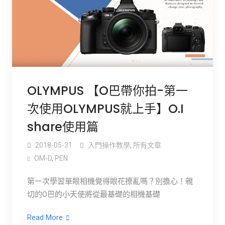
OLYMPUS 【O巴帶你拍-第一
次使用OLYMPUS就上手】O.I
share使用篇
2018-05-31
入門操作教學
,
所有文章
OM-D
,
PEN
第一次學習單眼相機覺得眼花撩亂嗎？別擔心！親
切的O巴的小天使將從最基礎的相機基礎
Read More