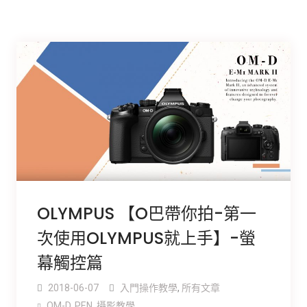
OLYMPUS 【O巴帶你拍-第一
次使用OLYMPUS就上手】-螢
幕觸控篇
2018-06-07
入門操作教學
,
所有文章
OM-D
,
PEN
,
攝影教學