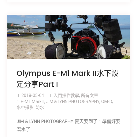
Olympus E-M1 Mark II水下設
定分享Part I
2018-05-04
入門操作教學
,
所有文章
E-M1 Mark ll
,
JIM & LYNN PHOTOGRAPHY
,
OM-D
,
水中攝影
,
防水
JIM & LYNN PHOTOGRAPHY 夏天要到了，準備好要
潛水了