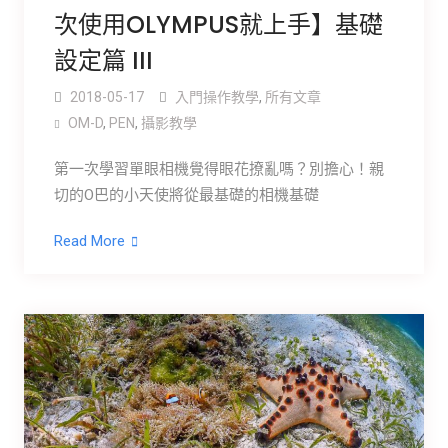
次使用OLYMPUS就上手】基礎
設定篇 III
2018-05-17
入門操作教學
,
所有文章
OM-D
,
PEN
,
攝影教學
第一次學習單眼相機覺得眼花撩亂嗎？別擔心！親
切的O巴的小天使將從最基礎的相機基礎
Read More