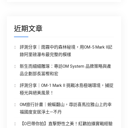
近期文章
評測分享｜雨霧中的森林秘境，用OM-5 Mark II記
錄阿里磅瀑布最完整的模樣
新生而細細雕琢：專訪OM System 品牌策略與產
品企劃部長冨樫和宏
評測分享｜OM-1 Mark II 挑戰冰島極端環境，捕捉
極光與絕美風景！
OM旅行計畫｜蜿蜒翻山，尋訪喜馬拉雅山上的幸
福國度安居淨土—不丹
【O巴帶你拍】直擊野性之美！紅鸛拍攝實戰經驗