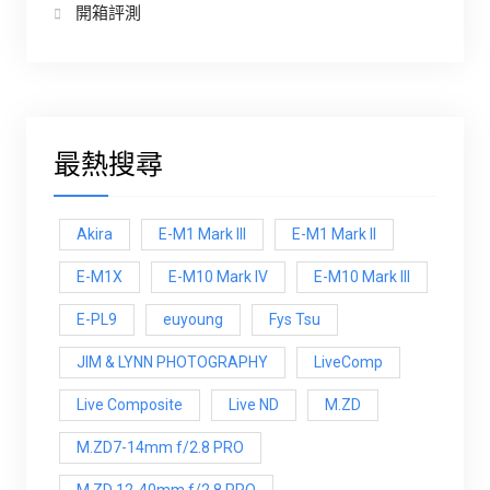
開箱評測
最熱搜尋
Akira
E-M1 Mark III
E-M1 Mark ll
E-M1X
E-M10 Mark IV
E-M10 Mark lll
E-PL9
euyoung
Fys Tsu
JIM & LYNN PHOTOGRAPHY
LiveComp
Live Composite
Live ND
M.ZD
M.ZD7-14mm f/2.8 PRO