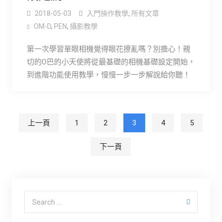
2018-05-03
入門操作教學
,
所有文章
OM-D
,
PEN
,
攝影教學
第一次學習單眼相機覺得眼花撩亂嗎？別擔心！親
切的O巴的小天使將從最基礎的相機基礎設定開始，
到進階功能使用教學，慢慢一步一步解說給你聽！
文章分頁
上一頁
1
2
3
4
5
下一頁
Search for: