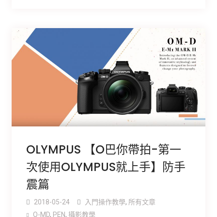
OLYMPUS 【O巴你帶拍-第一
次使用OLYMPUS就上手】防手
震篇
2018-05-24
入門操作教學
,
所有文章
O-MD
,
PEN
,
攝影教學