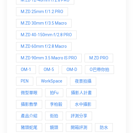
M.ZD 12-40mm f/2.8 PRO
M.ZD 25mm f/1.2 PRO
M.ZD 30mm f/3.5 Macro
M.ZD 40-150mm f/2.8 PRO
M.ZD 60mm f/2.8 Macro
M.ZD 90mm 3.5 Macro IS PRO
M.ZD PRO
OM-1
OM-5
OM-D
O巴帶你拍
PEN
WorkSpace
夜景拍攝
微型單眼
拍Fu
攝影人計畫
攝影教學
李柏毅
水中攝影
產品介紹
街拍
評測分享
豬頭蛇尾
鏡頭
開箱評測
防水