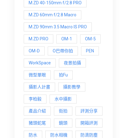
M.ZD 40-150mm f/2.8 PRO
M.ZD 60mm f/2.8 Macro
M.ZD 90mm 3.5 Macro IS PRO
M.ZD PRO
OM-1
OM-5
OM-D
O巴帶你拍
PEN
WorkSpace
夜景拍攝
微型單眼
拍Fu
攝影人計畫
攝影教學
李柏毅
水中攝影
產品介紹
街拍
評測分享
豬頭蛇尾
鏡頭
開箱評測
防水
防水相機
防滴防塵