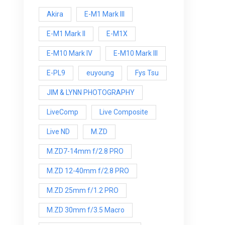
Akira
E-M1 Mark III
E-M1 Mark ll
E-M1X
E-M10 Mark IV
E-M10 Mark lll
E-PL9
euyoung
Fys Tsu
JIM & LYNN PHOTOGRAPHY
LiveComp
Live Composite
Live ND
M.ZD
M.ZD7-14mm f/2.8 PRO
M.ZD 12-40mm f/2.8 PRO
M.ZD 25mm f/1.2 PRO
M.ZD 30mm f/3.5 Macro