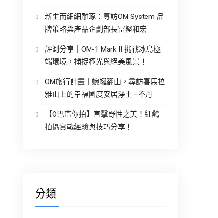
新生而細細雕琢：專訪OM System 品
牌策略與產品企劃部長冨樫和宏
評測分享｜OM-1 Mark II 挑戰冰島極
端環境，捕捉極光與絕美風景！
OM旅行計畫｜蜿蜒翻山，尋訪喜馬拉
雅山上的幸福國度安居淨土—不丹
【O巴帶你拍】直擊野性之美！紅鸛
拍攝實戰經驗與技巧分享！
分類