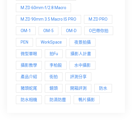
M.ZD 60mm f/2.8 Macro
M.ZD 90mm 3.5 Macro IS PRO
M.ZD PRO
OM-1
OM-5
OM-D
O巴帶你拍
PEN
WorkSpace
夜景拍攝
微型單眼
拍Fu
攝影人計畫
攝影教學
李柏毅
水中攝影
產品介紹
街拍
評測分享
豬頭蛇尾
鏡頭
開箱評測
防水
防水相機
防滴防塵
鴨片攝影