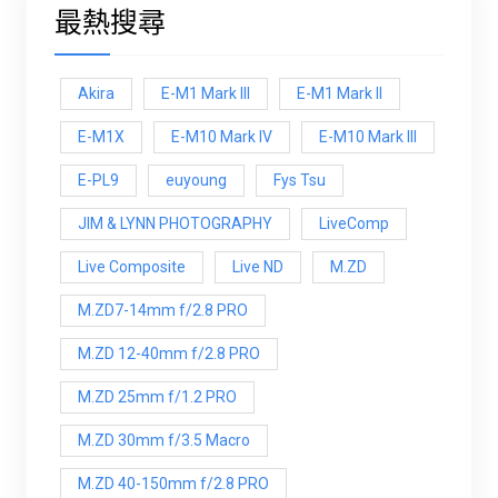
最熱搜尋
Akira
E-M1 Mark III
E-M1 Mark ll
E-M1X
E-M10 Mark IV
E-M10 Mark lll
E-PL9
euyoung
Fys Tsu
JIM & LYNN PHOTOGRAPHY
LiveComp
Live Composite
Live ND
M.ZD
M.ZD7-14mm f/2.8 PRO
M.ZD 12-40mm f/2.8 PRO
M.ZD 25mm f/1.2 PRO
M.ZD 30mm f/3.5 Macro
M.ZD 40-150mm f/2.8 PRO