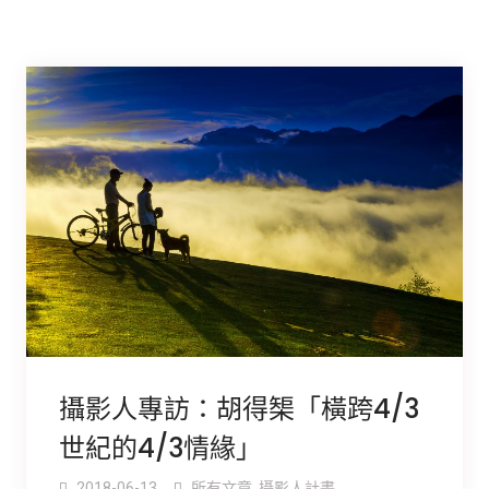
攝影人專訪：胡得榘「橫跨4/3
世紀的4/3情緣」
2018-06-13
所有文章
,
攝影人計畫