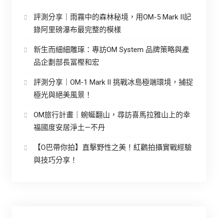
評測分享｜雨霧中的森林秘境，用OM-5 Mark II記
錄阿里磅瀑布最完整的模樣
新生而細細雕琢：專訪OM System 品牌策略與產
品企劃部長冨樫和宏
評測分享｜OM-1 Mark II 挑戰冰島極端環境，捕捉
極光與絕美風景！
OM旅行計畫｜蜿蜒翻山，尋訪喜馬拉雅山上的幸
福國度安居淨土—不丹
【O巴帶你拍】直擊野性之美！紅鸛拍攝實戰經驗
與技巧分享！