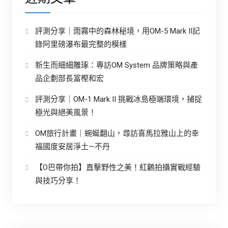
評測分享｜雨霧中的森林秘境，用OM-5 Mark II記
錄阿里磅瀑布最完整的模樣
新生而細細雕琢：專訪OM System 品牌策略與產
品企劃部長冨樫和宏
評測分享｜OM-1 Mark II 挑戰冰島極端環境，捕捉
極光與絕美風景！
OM旅行計畫｜蜿蜒翻山，尋訪喜馬拉雅山上的幸
福國度安居淨土—不丹
【O巴帶你拍】直擊野性之美！紅鸛拍攝實戰經驗
與技巧分享！