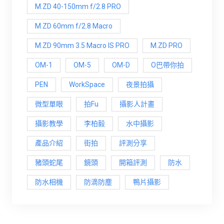
M.ZD 40-150mm f/2.8 PRO
M.ZD 60mm f/2.8 Macro
M.ZD 90mm 3.5 Macro IS PRO
M.ZD PRO
OM-1
OM-5
OM-D
O巴帶你拍
PEN
WorkSpace
夜景拍攝
微型單眼
拍Fu
攝影人計畫
攝影教學
李柏毅
水中攝影
產品介紹
街拍
評測分享
豬頭蛇尾
鏡頭
開箱評測
防水
防水相機
防滴防塵
鴨片攝影