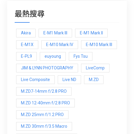
最熱搜尋
Akira
E-M1 Mark III
E-M1 Mark ll
E-M1X
E-M10 Mark IV
E-M10 Mark lll
E-PL9
euyoung
Fys Tsu
JIM & LYNN PHOTOGRAPHY
LiveComp
Live Composite
Live ND
M.ZD
M.ZD7-14mm f/2.8 PRO
M.ZD 12-40mm f/2.8 PRO
M.ZD 25mm f/1.2 PRO
M.ZD 30mm f/3.5 Macro