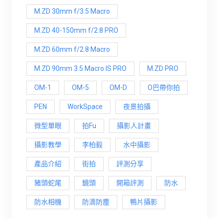
M.ZD 30mm f/3.5 Macro
M.ZD 40-150mm f/2.8 PRO
M.ZD 60mm f/2.8 Macro
M.ZD 90mm 3.5 Macro IS PRO
M.ZD PRO
OM-1
OM-5
OM-D
O巴帶你拍
PEN
WorkSpace
夜景拍攝
微型單眼
拍Fu
攝影人計畫
攝影教學
李柏毅
水中攝影
產品介紹
街拍
評測分享
豬頭蛇尾
鏡頭
開箱評測
防水
防水相機
防滴防塵
鴨片攝影