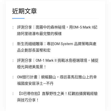
近期文章
評測分享｜雨霧中的森林秘境，用OM-5 Mark II記
錄阿里磅瀑布最完整的模樣
新生而細細雕琢：專訪OM System 品牌策略與產
品企劃部長冨樫和宏
評測分享｜OM-1 Mark II 挑戰冰島極端環境，捕捉
極光與絕美風景！
OM旅行計畫｜蜿蜒翻山，尋訪喜馬拉雅山上的幸
福國度安居淨土—不丹
【O巴帶你拍】直擊野性之美！紅鸛拍攝實戰經驗
與技巧分享！