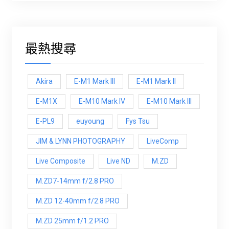
最熱搜尋
Akira
E-M1 Mark III
E-M1 Mark ll
E-M1X
E-M10 Mark IV
E-M10 Mark lll
E-PL9
euyoung
Fys Tsu
JIM & LYNN PHOTOGRAPHY
LiveComp
Live Composite
Live ND
M.ZD
M.ZD7-14mm f/2.8 PRO
M.ZD 12-40mm f/2.8 PRO
M.ZD 25mm f/1.2 PRO