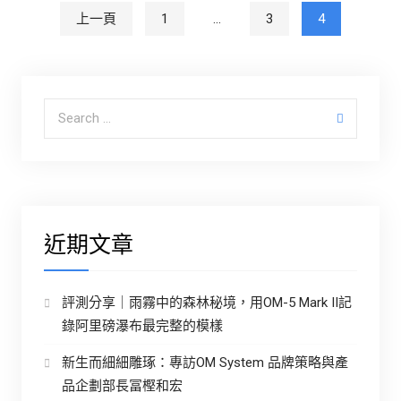
文章分頁
上一頁
1
...
3
4
Search for:
近期文章
評測分享｜雨霧中的森林秘境，用OM-5 Mark II記
錄阿里磅瀑布最完整的模樣
新生而細細雕琢：專訪OM System 品牌策略與產
品企劃部長冨樫和宏