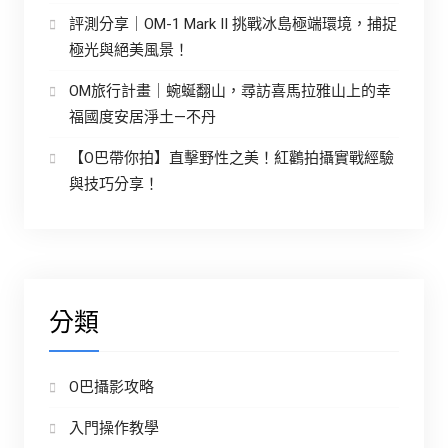
評測分享｜OM-1 Mark II 挑戰冰島極端環境，捕捉
極光與絕美風景！
OM旅行計畫｜蜿蜒翻山，尋訪喜馬拉雅山上的幸
福國度安居淨土—不丹
【O巴帶你拍】直擊野性之美！紅鸛拍攝實戰經驗
與技巧分享！
分類
O巴攝影攻略
入門操作教學