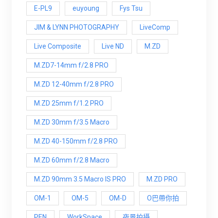
E-PL9
euyoung
Fys Tsu
JIM & LYNN PHOTOGRAPHY
LiveComp
Live Composite
Live ND
M.ZD
M.ZD7-14mm f/2.8 PRO
M.ZD 12-40mm f/2.8 PRO
M.ZD 25mm f/1.2 PRO
M.ZD 30mm f/3.5 Macro
M.ZD 40-150mm f/2.8 PRO
M.ZD 60mm f/2.8 Macro
M.ZD 90mm 3.5 Macro IS PRO
M.ZD PRO
OM-1
OM-5
OM-D
O巴帶你拍
PEN
WorkSpace
夜景拍攝