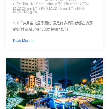
Fys Tsu
,
Live Composite
,
M.ZD 17mm f/1.2 PRO
,
M.ZD 25mm f/1.2 PRO
,
M.ZD 45mm f/1.2 PRO
,
M.ZD PRO
,
拍Fu
每年的4月螢火蟲季開始 便是許多攝影者都在追逐
的題材 而螢火蟲該怎麼拍呢? 如何
Read More