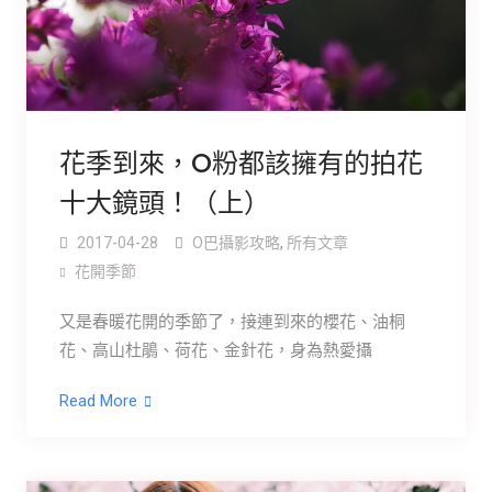
花季到來，O粉都該擁有的拍花
十大鏡頭！（上）
2017-04-28
O巴攝影攻略
,
所有文章
花開季節
又是春暖花開的季節了，接連到來的櫻花、油桐
花、高山杜鵑、荷花、金針花，身為熱愛攝
Read More