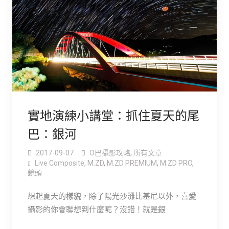
實地演練小講堂：抓住夏天的尾
巴：銀河
2017-09-07
O巴攝影攻略
,
所有文章
Live Composite
,
M.ZD
,
M.ZD PREMIUM
,
M.ZD PRO
,
鏡頭
想起夏天的樣貌，除了陽光沙灘比基尼以外，喜愛
攝影的你會聯想到什麼呢？沒錯！就是銀