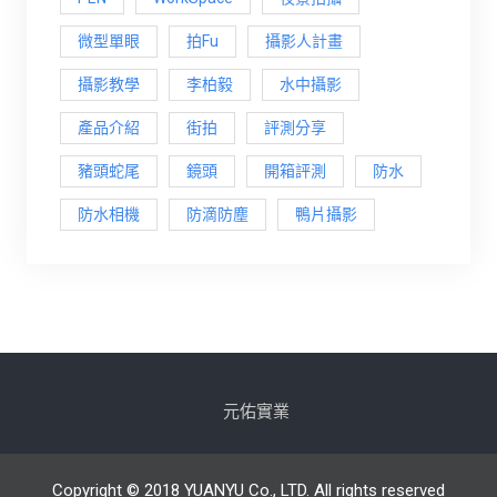
微型單眼
拍Fu
攝影人計畫
攝影教學
李柏毅
水中攝影
產品介紹
街拍
評測分享
豬頭蛇尾
鏡頭
開箱評測
防水
防水相機
防滴防塵
鴨片攝影
元佑實業
Copyright © 2018 YUANYU Co., LTD. All rights reserved