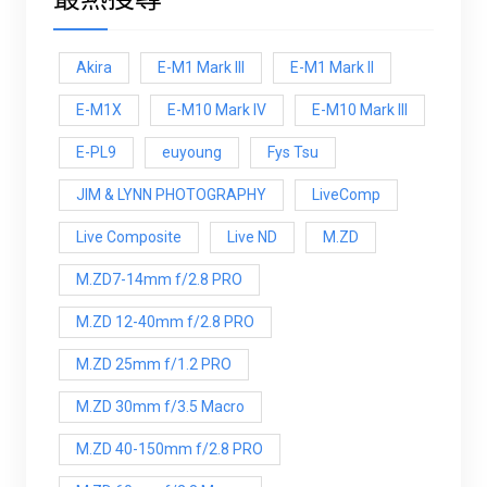
Akira
E-M1 Mark III
E-M1 Mark ll
E-M1X
E-M10 Mark IV
E-M10 Mark lll
E-PL9
euyoung
Fys Tsu
JIM & LYNN PHOTOGRAPHY
LiveComp
Live Composite
Live ND
M.ZD
M.ZD7-14mm f/2.8 PRO
M.ZD 12-40mm f/2.8 PRO
M.ZD 25mm f/1.2 PRO
M.ZD 30mm f/3.5 Macro
M.ZD 40-150mm f/2.8 PRO