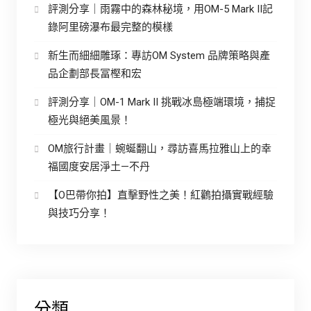
評測分享｜雨霧中的森林秘境，用OM-5 Mark II記
錄阿里磅瀑布最完整的模樣
新生而細細雕琢：專訪OM System 品牌策略與產
品企劃部長冨樫和宏
評測分享｜OM-1 Mark II 挑戰冰島極端環境，捕捉
極光與絕美風景！
OM旅行計畫｜蜿蜒翻山，尋訪喜馬拉雅山上的幸
福國度安居淨土—不丹
【O巴帶你拍】直擊野性之美！紅鸛拍攝實戰經驗
與技巧分享！
分類