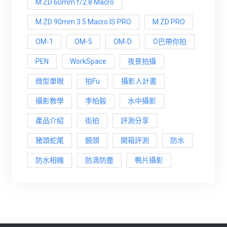
M.ZD 60mm f/2.8 Macro
M.ZD 90mm 3.5 Macro IS PRO
M.ZD PRO
OM-1
OM-5
OM-D
O巴帶你拍
PEN
WorkSpace
夜景拍攝
微型單眼
拍Fu
攝影人計畫
攝影教學
李柏毅
水中攝影
產品介紹
街拍
評測分享
豬頭蛇尾
鏡頭
開箱評測
防水
防水相機
防滴防塵
鴨片攝影