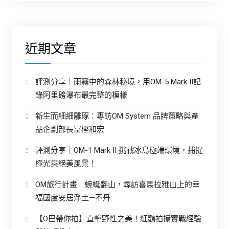
近期文章
評測分享｜雨霧中的森林秘境，用OM-5 Mark II記
錄阿里磅瀑布最完整的模樣
新生而細細雕琢：專訪OM System 品牌策略與產
品企劃部長冨樫和宏
評測分享｜OM-1 Mark II 挑戰冰島極端環境，捕捉
極光與絕美風景！
OM旅行計畫｜蜿蜒翻山，尋訪喜馬拉雅山上的幸
福國度安居淨土—不丹
【O巴帶你拍】直擊野性之美！紅鸛拍攝實戰經驗