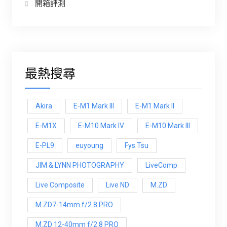
開箱評測
最熱搜尋
Akira
E-M1 Mark III
E-M1 Mark ll
E-M1X
E-M10 Mark IV
E-M10 Mark lll
E-PL9
euyoung
Fys Tsu
JIM & LYNN PHOTOGRAPHY
LiveComp
Live Composite
Live ND
M.ZD
M.ZD7-14mm f/2.8 PRO
M.ZD 12-40mm f/2.8 PRO