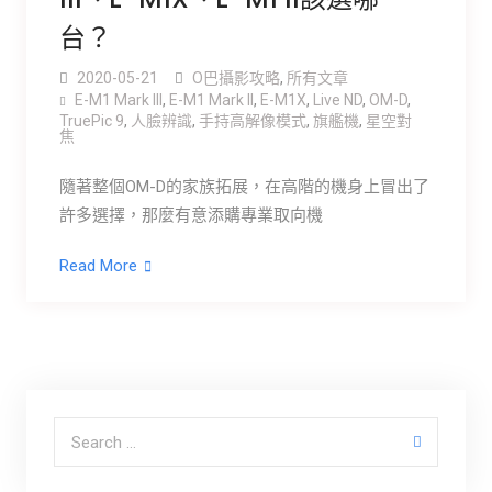
台？
2020-05-21
O巴攝影攻略
,
所有文章
E-M1 Mark III
,
E-M1 Mark ll
,
E-M1X
,
Live ND
,
OM-D
,
TruePic 9
,
人臉辨識
,
手持高解像模式
,
旗艦機
,
星空對
焦
隨著整個OM-D的家族拓展，在高階的機身上冒出了
許多選擇，那麼有意添購專業取向機
Read More
Search for: