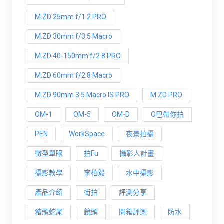
M.ZD 25mm f/1.2 PRO
M.ZD 30mm f/3.5 Macro
M.ZD 40-150mm f/2.8 PRO
M.ZD 60mm f/2.8 Macro
M.ZD 90mm 3.5 Macro IS PRO
M.ZD PRO
OM-1
OM-5
OM-D
O巴帶你拍
PEN
WorkSpace
夜景拍攝
微型單眼
拍Fu
攝影人計畫
攝影教學
李柏毅
水中攝影
產品介紹
街拍
評測分享
豬頭蛇尾
鏡頭
開箱評測
防水