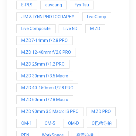
E-PL9
euyoung
Fys Tsu
JIM & LYNN PHOTOGRAPHY
LiveComp
Live Composite
Live ND
M.ZD
M.ZD7-14mm f/2.8 PRO
M.ZD 12-40mm f/2.8 PRO
M.ZD 25mm f/1.2 PRO
M.ZD 30mm f/3.5 Macro
M.ZD 40-150mm f/2.8 PRO
M.ZD 60mm f/2.8 Macro
M.ZD 90mm 3.5 Macro IS PRO
M.ZD PRO
OM-1
OM-5
OM-D
O巴帶你拍
PEN
WorkSpace
夜景拍攝