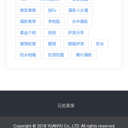
微型單眼
拍Fu
攝影人計畫
攝影教學
李柏毅
水中攝影
產品介紹
街拍
評測分享
豬頭蛇尾
鏡頭
開箱評測
防水
防水相機
防滴防塵
鴨片攝影
元佑實業
Copyright © 2018 YUANYU Co., LTD. All rights reserved