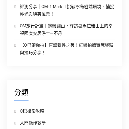
評測分享｜OM-1 Mark II 挑戰冰島極端環境，捕捉
極光與絕美風景！
OM旅行計畫｜蜿蜒翻山，尋訪喜馬拉雅山上的幸
福國度安居淨土—不丹
【O巴帶你拍】直擊野性之美！紅鸛拍攝實戰經驗
與技巧分享！
分類
O巴攝影攻略
入門操作教學