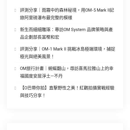
評測分享｜雨霧中的森林秘境，用OM-5 Mark II記
錄阿里磅瀑布最完整的模樣
新生而細細雕琢：專訪OM System 品牌策略與產
品企劃部長冨樫和宏
評測分享｜OM-1 Mark II 挑戰冰島極端環境，捕捉
極光與絕美風景！
OM旅行計畫｜蜿蜒翻山，尋訪喜馬拉雅山上的幸
福國度安居淨土—不丹
【O巴帶你拍】直擊野性之美！紅鸛拍攝實戰經驗
與技巧分享！