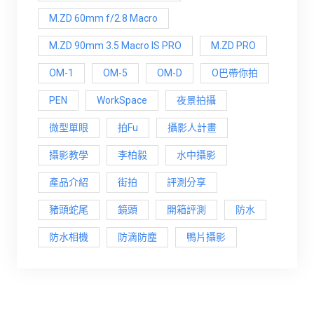
M.ZD 60mm f/2.8 Macro
M.ZD 90mm 3.5 Macro IS PRO
M.ZD PRO
OM-1
OM-5
OM-D
O巴帶你拍
PEN
WorkSpace
夜景拍攝
微型單眼
拍Fu
攝影人計畫
攝影教學
李柏毅
水中攝影
產品介紹
街拍
評測分享
豬頭蛇尾
鏡頭
開箱評測
防水
防水相機
防滴防塵
鴨片攝影