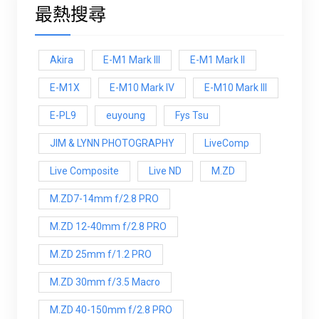
最熱搜尋
Akira
E-M1 Mark III
E-M1 Mark ll
E-M1X
E-M10 Mark IV
E-M10 Mark lll
E-PL9
euyoung
Fys Tsu
JIM & LYNN PHOTOGRAPHY
LiveComp
Live Composite
Live ND
M.ZD
M.ZD7-14mm f/2.8 PRO
M.ZD 12-40mm f/2.8 PRO
M.ZD 25mm f/1.2 PRO
M.ZD 30mm f/3.5 Macro
M.ZD 40-150mm f/2.8 PRO