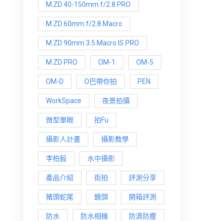
M.ZD 40-150mm f/2.8 PRO
M.ZD 60mm f/2.8 Macro
M.ZD 90mm 3.5 Macro IS PRO
M.ZD PRO
OM-1
OM-5
OM-D
O巴帶你拍
PEN
WorkSpace
夜景拍攝
微型單眼
拍Fu
攝影人計畫
攝影教學
李柏毅
水中攝影
產品介紹
街拍
評測分享
豬頭蛇尾
鏡頭
開箱評測
防水
防水相機
防滴防塵