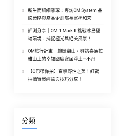
新生而細細雕琢：專訪OM System 品
牌策略與產品企劃部長冨樫和宏
評測分享｜OM-1 Mark II 挑戰冰島極
端環境，捕捉極光與絕美風景！
OM旅行計畫｜蜿蜒翻山，尋訪喜馬拉
雅山上的幸福國度安居淨土—不丹
【O巴帶你拍】直擊野性之美！紅鸛
拍攝實戰經驗與技巧分享！
分類