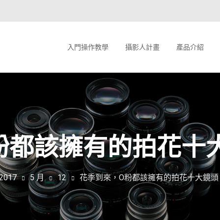
入門操作教學
攝影人計畫
產品介紹
粉都該擁有的拍花十
2017
5 月
12
花季到來，O粉都該擁有的拍花十大鏡頭