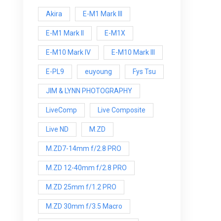
Akira
E-M1 Mark III
E-M1 Mark ll
E-M1X
E-M10 Mark IV
E-M10 Mark lll
E-PL9
euyoung
Fys Tsu
JIM & LYNN PHOTOGRAPHY
LiveComp
Live Composite
Live ND
M.ZD
M.ZD7-14mm f/2.8 PRO
M.ZD 12-40mm f/2.8 PRO
M.ZD 25mm f/1.2 PRO
M.ZD 30mm f/3.5 Macro