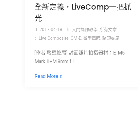
全新定義，LiveComp一把抓
光
2017-04-18
入門操作教學
,
所有文章
Live Composite
,
OM-D
,
微型單眼
,
豬頭蛇尾
[作者:豬頭蛇尾] 封面照片拍攝器材：E-M5
Mark II+M.8mm f1
Read More