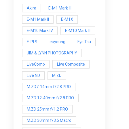
Akira
E-M1 Mark III
E-M1 Mark ll
E-M1X
E-M10 Mark IV
E-M10 Mark lll
E-PL9
euyoung
Fys Tsu
JIM & LYNN PHOTOGRAPHY
LiveComp
Live Composite
Live ND
M.ZD
M.ZD7-14mm f/2.8 PRO
M.ZD 12-40mm f/2.8 PRO
M.ZD 25mm f/1.2 PRO
M.ZD 30mm f/3.5 Macro