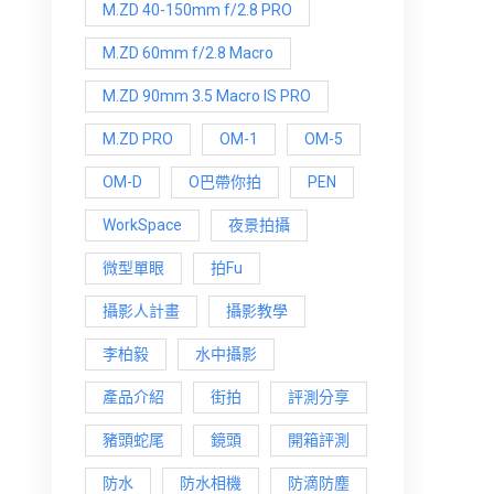
M.ZD 40-150mm f/2.8 PRO
M.ZD 60mm f/2.8 Macro
M.ZD 90mm 3.5 Macro IS PRO
M.ZD PRO
OM-1
OM-5
OM-D
O巴帶你拍
PEN
WorkSpace
夜景拍攝
微型單眼
拍Fu
攝影人計畫
攝影教學
李柏毅
水中攝影
產品介紹
街拍
評測分享
豬頭蛇尾
鏡頭
開箱評測
防水
防水相機
防滴防塵