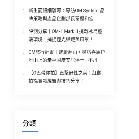
新生而細細雕琢：專訪OM System 品
牌策略與產品企劃部長冨樫和宏
評測分享｜OM-1 Mark II 挑戰冰島極
端環境，捕捉極光與絕美風景！
OM旅行計畫｜蜿蜒翻山，尋訪喜馬拉
雅山上的幸福國度安居淨土—不丹
【O巴帶你拍】直擊野性之美！紅鸛
拍攝實戰經驗與技巧分享！
分類