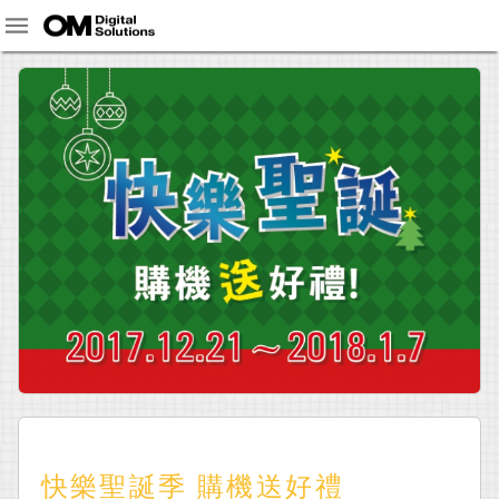
快樂聖誕季 購機送好禮